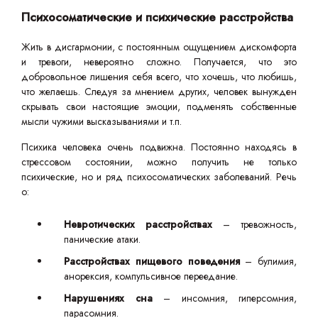
Психосоматические и психические расстройства
Жить в дисгармонии, с постоянным ощущением дискомфорта
и тревоги, невероятно сложно. Получается, что это
добровольное лишения себя всего, что хочешь, что любишь,
что желаешь. Следуя за мнением других, человек вынужден
скрывать свои настоящие эмоции, подменять собственные
мысли чужими высказываниями и т.п.
Психика человека очень подвижна. Постоянно находясь в
стрессовом состоянии, можно получить не только
психические, но и ряд психосоматических заболеваний. Речь
о:
Невротических расстройствах
– тревожность,
панические атаки.
Расстройствах пищевого поведения
– булимия,
анорексия, компульсивное переедание.
Нарушениях сна
– инсомния, гиперсомния,
парасомния.