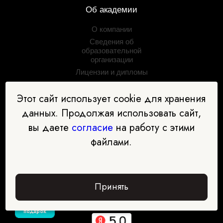
Об академии
О компании
Сведения об
образовательной
организации
Лицензии и дипломы
Блог
Этот сайт использует cookie для хранения
Условия рассрочки
Отзывы
данных. Продолжая использовать сайт,
Контакты
вы даете
согласие
на работу с этими
Задать вопрос
файлами.
Партнёрская программа
Партнёры
Принять
Забрать
подарок