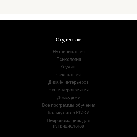
Студентам
Нутрициология
Психология
Коучинг
Сексология
Дизайн интерьеров
Наши мероприятия
Демоуроки
Все программы обучения
Калькулятор КБЖУ
Нейропомощник для
нутрициологов