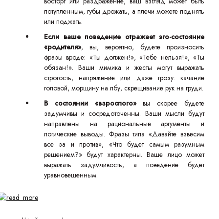
восторг или раздражение, ваш взгляд может быть
потупленным, губы дрожать, а плечи можете поднять
или поджать.
Если ваше поведение отражает эго-состояние
«родителя»
, вы, вероятно, будете произносить
фразы вроде: «Ты должен!», «Тебе нельзя!», «Ты
обязан!». Ваши мимика и жесты могут выражать
строгость, напряжение или даже грозу: качание
головой, морщину на лбу, скрещивание рук на груди.
В состоянии «взрослого»
вы скорее будете
задумчивы и сосредоточенны. Ваши мысли будут
направлены на рациональные аргументы и
логические выводы. Фразы типа «Давайте взвесим
все за и против», «Что будет самым разумным
решением?» будут характерны. Ваше лицо может
выражать задумчивость, а поведение будет
уравновешенным.