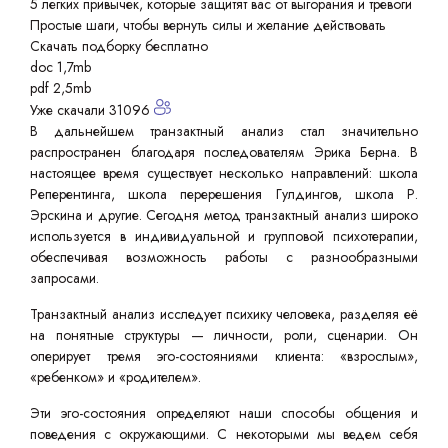
5 легких привычек, которые защитят вас от выгорания и тревоги
Простые шаги, чтобы вернуть силы и желание действовать
Скачать подборку бесплатно
doc 1,7mb
pdf 2,5mb
Уже скачали 31096
В дальнейшем транзактный анализ стал значительно
распространен благодаря последователям Эрика Берна. В
настоящее время существует несколько направлений: школа
Реперентинга, школа перерешения Гулдингов, школа Р.
Эрскина и другие. Сегодня метод транзактный анализ широко
используется в индивидуальной и групповой психотерапии,
обеспечивая возможность работы с разнообразными
запросами.
Транзактный анализ исследует психику человека, разделяя её
на понятные структуры — личности, роли, сценарии. Он
оперирует тремя эго-состояниями клиента: «взрослым»,
«ребенком» и «родителем».
Эти эго-состояния определяют наши способы общения и
поведения с окружающими. С некоторыми мы ведем себя