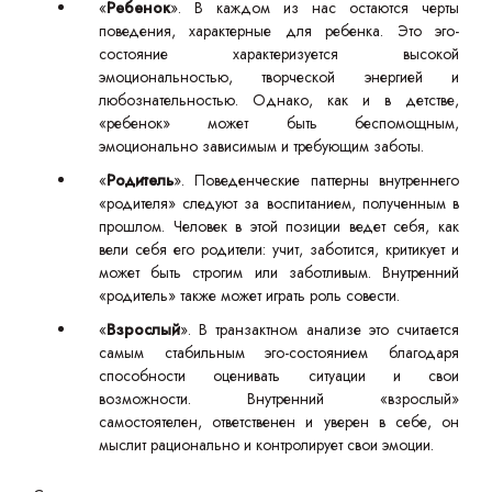
«
Ребенок
». В каждом из нас остаются черты
поведения, характерные для ребенка. Это эго-
состояние характеризуется высокой
эмоциональностью, творческой энергией и
любознательностью. Однако, как и в детстве,
«ребенок» может быть беспомощным,
эмоционально зависимым и требующим заботы.
«
Родитель
». Поведенческие паттерны внутреннего
«родителя» следуют за воспитанием, полученным в
прошлом. Человек в этой позиции ведет себя, как
вели себя его родители: учит, заботится, критикует и
может быть строгим или заботливым. Внутренний
«родитель» также может играть роль совести.
«
Взрослый
». В транзактном анализе это считается
самым стабильным эго-состоянием благодаря
способности оценивать ситуации и свои
возможности. Внутренний «взрослый»
самостоятелен, ответственен и уверен в себе, он
мыслит рационально и контролирует свои эмоции.