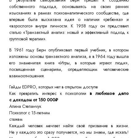
В результате саморазвития Берн пришел к созданию
собственного подхода, основываясь на своих ранних
изысканиях в рамках психоаналитического сообщества, где
впервые была высказана идея о наличии «ребенка» и
«взрослого» внутри личности. К 1958 году он представил
статью «Транзактный анализ: новый и эффективный подход к
групповой терапии».
В 1961 году Берн опубликовал первый учебник, в котором
изложены основы транзактного анализа, а в 1964 году вышла
его знаменитая книга «Игры, в которые играют люди»,
посвященная сценариям, определяющим человеческие
взаимоотношения.
Гайды EDPRO, которых нет в открытом доступе
Как превратить интерес к психологии
в любимое дело
с доходом от 150 000₽
Алина Степанчук
Психолог с 15-летним
стажем
Каждый человек мечтает найти своё призвание в жизни.
Не у каждого это сразу получается, но мы знаем, где искать!