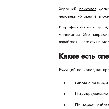
Хороший
психолог
долже
человека: «Я окей и ты ок
В профессию не стоит идт
миллионы». Это навреди
заработок — стоять на вто
Какие есть сп
Будущий психолог, как пр
Работа с разными
Индивидуальное и
По темам: работ