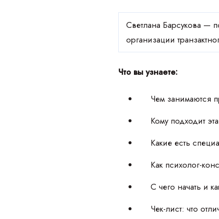
Светлана Барсукова — п
организации транзактно
Что вы узнаете:
Чем занимаются 
Кому подходит эт
Какие есть специ
Как психолог-кон
С чего начать и к
Чек-лист: что отл