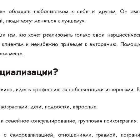
н обладать любопытством к себе и другим. Он эмпат
ей, люди могут меняться к лучшему».
и тем, кто хочет реализовать только свои нарциссичес
т клиентам и неизбежно приведет к выгоранию. Помощ
ром месте.
ециализации?
авило, идет в профессию за собственными интересами. Во
 возрастами: дети, подростки, взрослые.
 семейное консультирование, групповая психотерапия.
а с самореализацией, отношениями, травмой, погран