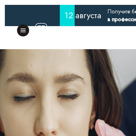
Получите б
12
августа
в професс