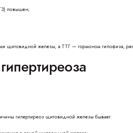
Т3) повышен;
ами щитовидной железы, а ТТГ — гормоном гипофиза, р
гипертиреоза
ричины гипертиреоз щитовидной железы бывает: