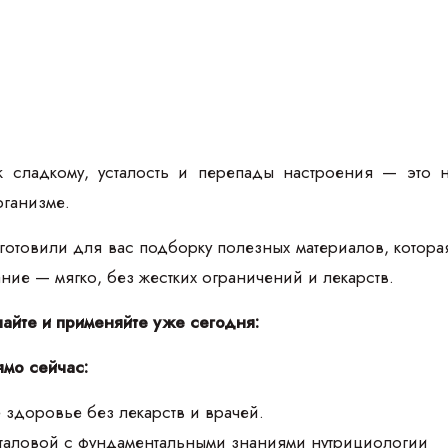
к сладкому, усталость и перепады настроения — это 
рганизме.
товили для вас подборку полезных материалов, которая п
тание — мягко, без жестких ограничений и лекарств.
чайте и применяйте уже сегодня:
ямо сейчас:
 здоровье без лекарств и врачей.
аталовой с фундаментальными знаниями нутрициологии