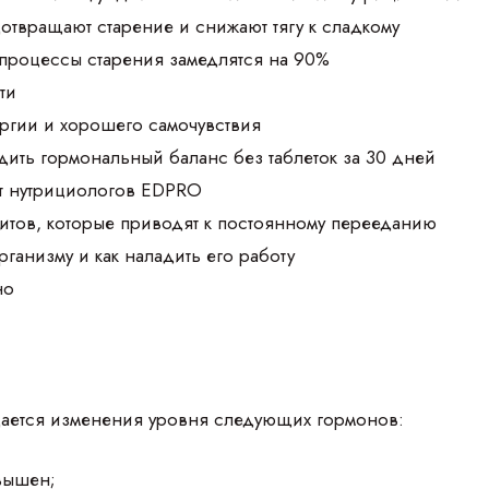
дотвращают старение и снижают тягу к сладкому
 процессы старения замедлятся на 90%
ти
ргии и хорошего самочувствия
дить гормональный баланс без таблеток за 30 дней
т нутрициологов EDPRO
итов, которые приводят к постоянному перееданию
организму и как наладить его работу
но
ается изменения уровня следующих гормонов:
вышен;