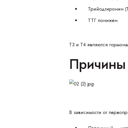
Трийодтиронин (
ТТГ понижен.
Т3 и Т4 являются гормон
Причины 
В зависимости от первоп