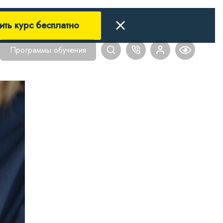
ить курс бесплатно
Программы обучения
Главная
Блог
Нутриц
Защити себя: чем опасен г
ЗАЩИТИ 