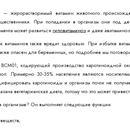
, — жирорастворимый витамин животного происхожден
шественники. При попадании в организм они под де
рмента может развиться
гиповитаминоз
и даже авитаминоз
ок витаминов также вредит здоровью. При избытке вита
также опасен для беременных, но подробнее мы поговори
н ВСМ01, кодирующий производство каротиноидной окс
нол. Примерно 30-35% населения являются носителям
ифицировать каротиноиды и организм почти не получа
азана вегетарианская диета, потому что это может привест
А в организме? Он выполняет следующие функции:
 веществ;