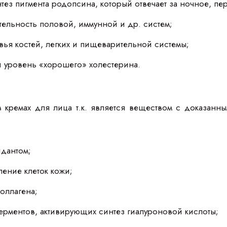
тез пигмента родопсина, который отвечает за ночное, пе
тельность половой, иммунной и др. систем;
ья костей, легких и пищеварительной системы;
и уровень «хорошего» холестерина.
в кремах для лица т.к. является веществом с доказан
идантом;
ление клеток кожи;
коллагена;
ферментов, активирующих синтез гиалуроновой кислоты;