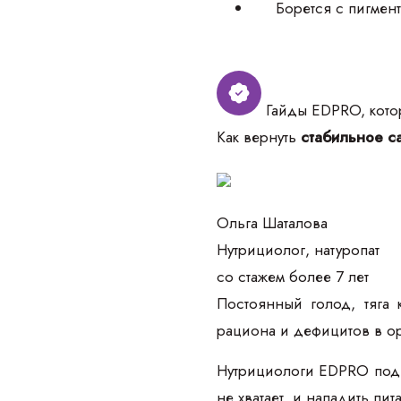
Борется с пигмен
Гайды EDPRO, котор
Как вернуть
стабильное са
Ольга Шаталова
Нутрициолог, натуропат
со стажем более 7 лет
Постоянный голод, тяга 
рациона и дефицитов в о
Нутрициологи EDPRO подго
не хватает, и наладить пи