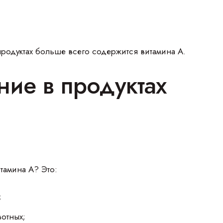
продуктах больше всего содержится витамина А.
ие в продуктах
итамина А? Это:
;
отных;