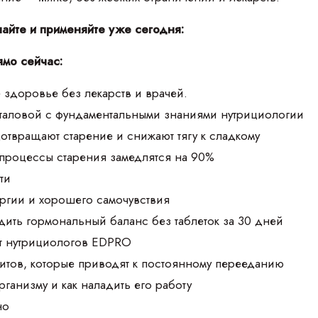
чайте и применяйте уже сегодня:
ямо сейчас:
 здоровье без лекарств и врачей.
аталовой с фундаментальными знаниями нутрициологии
дотвращают старение и снижают тягу к сладкому
 процессы старения замедлятся на 90%
ти
ргии и хорошего самочувствия
дить гормональный баланс без таблеток за 30 дней
т нутрициологов EDPRO
итов, которые приводят к постоянному перееданию
организму и как наладить его работу
но