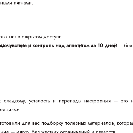
тными пятнами.
ых нет в открытом доступе
мочувствие и контроль над аппетитом за 10 дней
— без 
к сладкому, усталость и перепады настроения — это 
рганизме.
товили для вас подборку полезных материалов, которая п
тание — мягко, без жестких ограничений и лекарств.