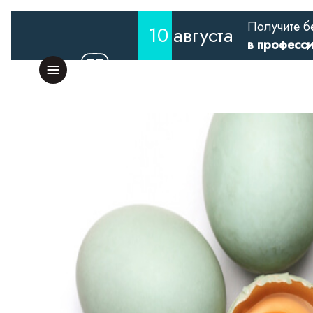
Получите б
10
августа
в професс