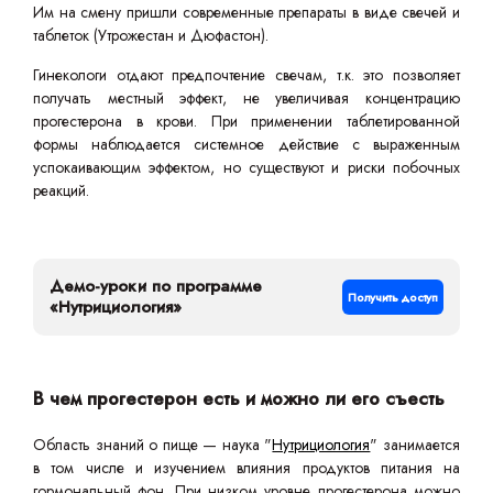
Им на смену пришли современные препараты в виде свечей и
таблеток (Утрожестан и Дюфастон).
Гинекологи отдают предпочтение свечам, т.к. это позволяет
получать местный эффект, не увеличивая концентрацию
прогестерона в крови. При применении таблетированной
формы наблюдается системное действие с выраженным
успокаивающим эффектом, но существуют и риски побочных
реакций.
Демо-уроки по программе
Получить доступ
«Нутрициология»
В чем прогестерон есть и можно ли его съесть
Область знаний о пище — наука "
Нутрициология
" занимается
в том числе и изучением влияния продуктов питания на
гормональный фон. При низком уровне прогестерона можно