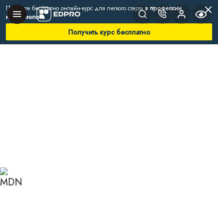
Получите бесплатно онлайн-курс для легкого старта
в профессии
нутрициолога
Получить курс бесплатно
Главная
Блог
Нутрициология
Прогестерон — гормон материнства
ПРОГЕСТЕРОН — ГОРМОН
МАТЕРИНСТВА