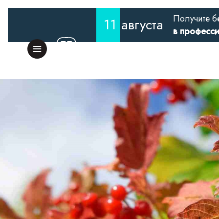
Получите б
11
августа
в професс