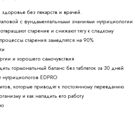
 здоровье без лекарств и врачей.
аталовой с фундаментальными знаниями нутрициологии
дотвращают старение и снижают тягу к сладкому
 процессы старения замедлятся на 90%
ти
ргии и хорошего самочувствия
дить гормональный баланс без таблеток за 30 дней
т нутрициологов EDPRO
итов, которые приводят к постоянному перееданию
организму и как наладить его работу
но