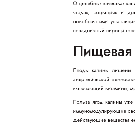
О целебных качествах ка
ягодах, соцветиях и д
новобрачными устанавлив
праздничный пирог и гол
Пищевая 
Плоды калины лишены п
энергетической ценность
включающий витамины, ми
Польза ягод калины уже 
иммуномодулирующие сво
Действующие вещества е