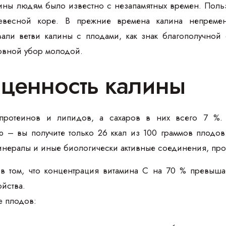
лины людям было известно с незапамятных времен. Поль
ревесной коре. В прежние времена калина непремен
али ветви калины с плодами, как знак благополучной
овной убор молодой.
ценность калины
ротеинов и липидов, а сахаров в них всего 7 %. С
ю – вы получите только 26 ккал из 100 граммов плодов
нералы и иные биологически активные соединения, про
в том, что концентрация витамина С на 70 % превыша
йства.
е плодов: