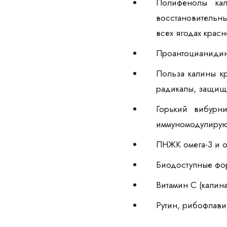
Полифенолы кал
восстановительн
всех ягодах красн
Проантоцианидино
Польза калины к
радикалы, защищ
Горький вибурни
иммуномодулирую
ПНЖК омега-3 и о
Биодоступные фор
Витамин С (калин
Рутин, рибофлави