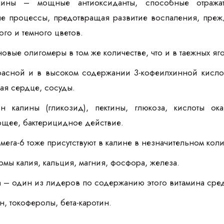
ины – мощные антиоксиданты, способные отражат
ые процессы, предотвращая развитие воспаления, пре
ого и темного цветов.
вые олигомеры в том же количестве, что и в таежных яго
расной и в высоком содержании 3-кофеилхинной кислот
ая сердце, сосуды.
н калины (гликозид), пектины, глюкоза, кислоты ок
щее, бактерицидное действие.
мега-6 тоже присутствуют в калине в незначительном коли
мы калия, кальция, магния, фосфора, железа.
а – один из лидеров по содержанию этого витамина сред
н, токоферолы, бета-каротин.