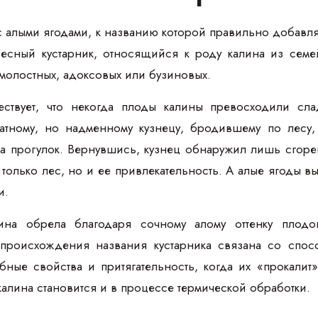
с алыми ягодами, к названию которой правильно добавля
сный кустарник, относящийся к роду калина из семей
молостных, адоксовых или бузиновых.
ествует, что некогда плоды калины превосходили с
татному, но надменному кузнецу, бродившему по лесу
а прогулок. Вернувшись, кузнец обнаружил лишь сгор
только лес, но и ее привлекательность. А алые ягоды 
и.
на обрела благодаря сочному алому оттенку плодов
 происхождения названия кустарника связана со спос
ные свойства и притягательность, когда их «прокалит»
калина становится и в процессе термической обработки.