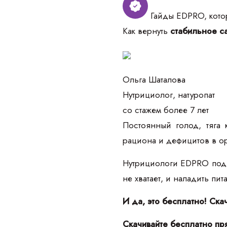
Гайды EDPRO, котор
Как вернуть
стабильное са
Ольга Шаталова
Нутрициолог, натуропат
со стажем более 7 лет
Постоянный голод, тяга 
рациона и дефицитов в о
Нутрициологи EDPRO подго
не хватает, и наладить пи
И да, это бесплатно! Ска
Скачивайте бесплатно пр