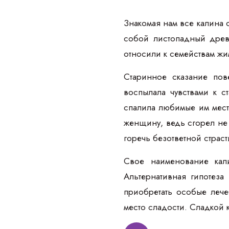
Знакомая нам все калина 
собой листопадный древе
относили к семействам жи
Старинное сказание пов
воспылала чувствами к с
спалила любимые им мест
женщину, ведь сгорел не 
горечь безответной страст
Свое наименование кали
Альтернативная гипотеза
приобретать особые лечеб
место сладости. Сладкой 