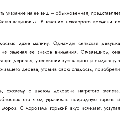
ть указание на ее вид – обыкновенная, представляет
ства калиновых. В течение некоторого времени ее
ладостью даже малину. Однажды сельская девушка
, не замечая ее знаков внимания. Отчаявшись, она
евшие деревья, уцелевший куст калины и рыдающую
выжившего дерева, утратив свою сладость, приобрели
, схожему с цветом докрасна нагретого железа.
обностью его ягод утрачивать природную горечь и
 мороз. С морозами горький вкус исчезает, уступая