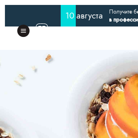
Получите б
10
августа
в професс