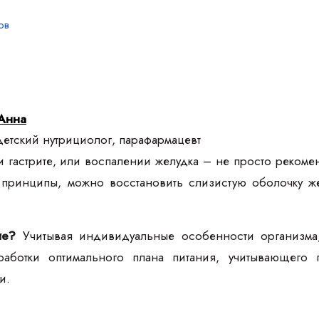
ов
Анна
етский нутрициолог, парафармацевт
и гастрите, или воспалении желудка – не просто рекоме
ринципы, можно восстановить слизистую оболочку жел
ие?
Учитывая индивидуальные особенности организма, 
работки оптимального плана питания, учитывающего 
и.