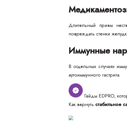
Медикаментоз
Длительный прием несте
повреждать стенки желудк
Иммунные нар
В отдельных случаях имму
аутоиммунного гастрита.
Гайды EDPRO, котор
Как вернуть
стабильное са