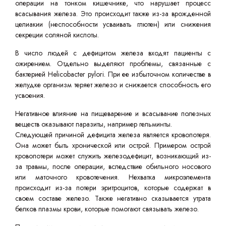
операции на тонком кишечнике, что нарушает процесс
всасывания железа. Это происходит также из-за врожденной
целиакии (неспособности усваивать глютен) или снижения
секреции соляной кислоты.
В число людей с дефицитом железа входят пациенты с
ожирением. Отдельно выделяют проблемы, связанные с
бактерией Helicobacter pylori. При ее избыточном количестве в
желудке организм теряет железо и снижается способность его
усвоения.
Негативное влияние на пищеварение и всасывание полезных
веществ оказывают паразиты, например гельминты.
Следующей причиной дефицита железа является кровопотеря.
Она может быть хронической или острой. Примером острой
кровопотери может служить железодефицит, возникающий из-
за травмы, после операции, вследствие обильного носового
или маточного кровотечения. Нехватка микроэлемента
происходит из-за потери эритроцитов, которые содержат в
своем составе железо. Также негативно сказывается утрата
белков плазмы крови, которые помогают связывать железо.