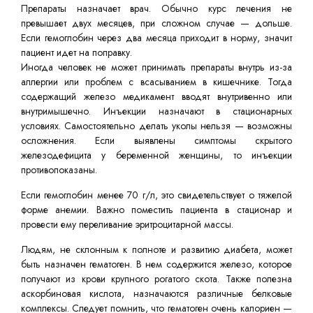
Препараты назначает врач. Обычно курс лечения не
превышает двух месяцев, при сложном случае — дольше.
Если гемоглобин через два месяца приходит в норму, значит
пациент идет на поправку.
Иногда человек не может принимать препараты внутрь из-за
аллергии или проблем с всасыванием в кишечнике. Тогда
содержащий железо медикамент вводят внутривенно или
внутримышечно. Инъекции назначают в стационарных
условиях. Самостоятельно делать уколы нельзя — возможны
осложнения. Если выявлены симптомы скрытого
железодефицита у беременной женщины, то инъекции
противопоказаны.
Если гемоглобин менее 70 г/л, это свидетельствует о тяжелой
форме анемии. Важно поместить пациента в стационар и
провести ему переливание эритроцитарной массы.
Людям, не склонным к полноте и развитию диабета, может
быть назначен гематоген. В нем содержится железо, которое
получают из крови крупного рогатого скота. Также полезна
аскорбиновая кислота, назначаются различные белковые
комплексы. Следует помнить, что гематоген очень калориен —