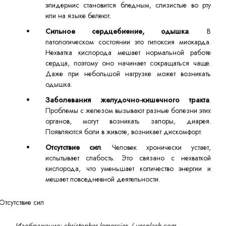
эпидермис становится бледным, слизистые во рту
или на языке белеют.
Сильное сердцебиение, одышка
. В
патологическом состоянии это гипоксия миокарда.
Нехватка кислорода мешает нормальной работе
сердца, поэтому оно начинает сокращаться чаще.
Даже при небольшой нагрузке может возникать
одышка.
Заболевания желудочно-кишечного тракта
.
Проблемы с железом вызывают разные болезни этих
органов, могут возникать запоры, диарея.
Появляются боли в животе, возникает дискомфорт.
Отсутствие сил
. Человек хронически устает,
испытывает слабость. Это связано с нехваткой
кислорода, что уменьшает количество энергии и
мешает повседневной деятельности.
Изображение: christopher lemercier / unsplash.com