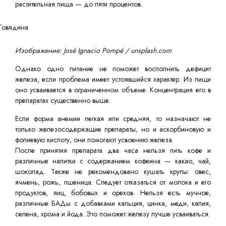
растительная пища — до пяти процентов.
Изображение: José Ignacio Pompé / unsplash.com
Однако одно питание не поможет восполнить дефицит
железа, если проблема имеет устоявшийся характер. Из пищи
оно усваивается в ограниченном объеме. Концентрация его в
препаратах существенно выше.
Если форма анемии легкая или средняя, то назначают не
только железосодержащие препараты, но и аскорбиновую и
фолиевую кислоту, они помогают усвоению железа.
После принятия препарата два часа нельзя пить кофе и
различные напитки с содержанием кофеина — какао, чай,
шоколад. Также не рекомендовано кушать крупы: овес,
ячмень, рожь, пшеница. Следует отказаться от молока и его
продуктов, яиц, бобовых и орехов. Нельзя есть мучное,
различные БАДы с добавками кальция, цинка, меди, калия,
селена, хрома и йода. Это поможет железу лучше усваиваться.