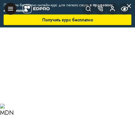
Получите бесплатно онлайн-курс для легкого старта
в профессии
нутрициолога
Получить курс бесплатно
Главная
Блог
Нутрициология
Симптомы железодефицита
ПРИЗНАКИ И
СИМПТОМЫ
ЖЕЛЕЗОДЕФИЦИТА: КАК