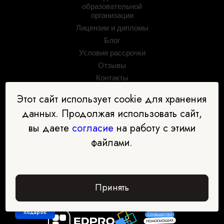
образовательной
организации
Лицензии и дипломы
Блог
Условия рассрочки
Отзывы
Контакты
Задать вопрос
Этот сайт использует cookie для хранения
Партнёрская программа
данных. Продолжая использовать сайт,
Партнёры
вы даете
согласие
на работу с этими
файлами.
Принять
Забрать
подарок