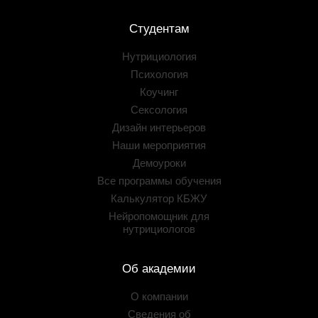
Студентам
Нутрициология
Психология
Коучинг
Сексология
Дизайн интерьеров
Наши мероприятия
Демоуроки
Все программы обучения
Калькулятор КБЖУ
Нейропомощник для
нутрициологов
Об академии
О компании
Сведения об