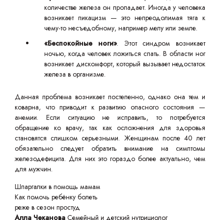
количестве железа он пропадает. Иногда у человека
возникает пикацизм — это непреодолимая тяга к
чему-то несъедобному, например мелу или земле.
«Беспокойные ноги»
. Этот синдром возникает
ночью, когда человек ложиться спать. В области ног
возникает дискомфорт, который вызывает недостаток
железа в организме.
Данная проблема возникает постепенно, однако она тем и
коварна, что приводит к развитию опасного состояния —
анемии. Если ситуацию не исправить, то потребуется
обращение ко врачу, так как осложнения для здоровья
становятся слишком серьезными. Женщинам после 40 лет
обязательно следует обратить внимание на симптомы
железодефицита. Для них это гораздо более актуально, чем
для мужчин.
Шпаргалки в помощь мамам
Как помочь ребёнку болеть
реже в сезон простуд
Алла Чеканова
Семейный и детский нутрициолог