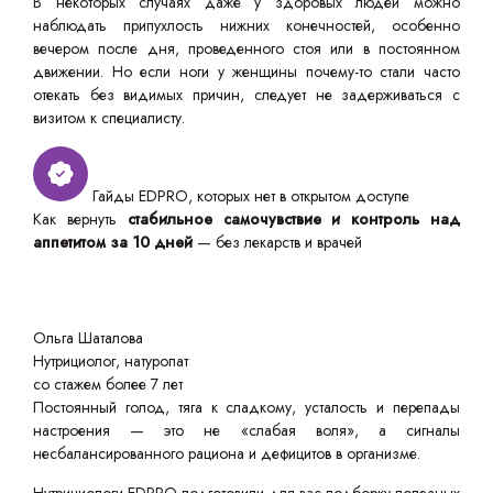
В некоторых случаях даже у здоровых людей можно
наблюдать припухлость нижних конечностей, особенно
вечером после дня, проведенного стоя или в постоянном
движении. Но если ноги у женщины почему-то стали часто
отекать без видимых причин, следует не задерживаться с
визитом к специалисту.
Гайды EDPRO, которых нет в открытом доступе
Как вернуть
стабильное самочувствие и контроль над
аппетитом за 10 дней
— без лекарств и врачей
Ольга Шаталова
Нутрициолог, натуропат
со стажем более 7 лет
Постоянный голод, тяга к сладкому, усталость и перепады
настроения — это не «слабая воля», а сигналы
несбалансированного рациона и дефицитов в организме.