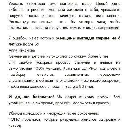
Уровень активности тоже становится выше. Целый день
заботясь о ребенке, женщина забывает о себе, чрезмерно
нагружает вены, и ноги начинают отекать ниже колена.
Рекомендуется находить хотя бы четверть часа, чтобы
приподнимать ноги на стену и тем самым снимать напряжение.
7 ошибок, из-за которых
женщины выглядят старше на 8
лет
уже после 35
Алла Чеканова
Семейный и детский нутрициолог со стажем более 8 лет
Эти ошибки ускоряют процесс старения и влияют на
самочувствие 100% женщин. Команда ED PRO подготовила
подборку чек-листов, составленных передовыми
специалистами в области нутрициологии и женского здоровья,
чтобы ваша молодость продлилась до 80+ лет.
И да, это бесплатно!
Мы искренне хотим помочь Вам
улучшить ваше здоровье, продлить молодость и красоту.
Убийцы молодости и инструкция по её сохранению
ТОП-7 продуктов, которые разрушают женское здоровье и
красоту