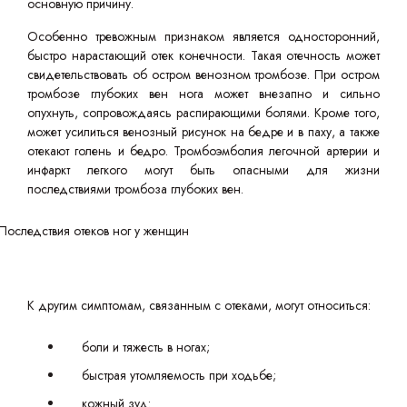
основную причину.
Особенно тревожным признаком является односторонний,
быстро нарастающий отек конечности. Такая отечность может
свидетельствовать об остром венозном тромбозе. При остром
тромбозе глубоких вен нога может внезапно и сильно
опухнуть, сопровождаясь распирающими болями. Кроме того,
может усилиться венозный рисунок на бедре и в паху, а также
отекают голень и бедро. Тромбоэмболия легочной артерии и
инфаркт легкого могут быть опасными для жизни
последствиями тромбоза глубоких вен.
К другим симптомам, связанным с отеками, могут относиться:
боли и тяжесть в ногах;
быстрая утомляемость при ходьбе;
кожный зуд: