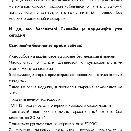
Нутрициологи EDPRO подготовили для вас подборку полезных
материалов, которая поможет избавиться от тяги к сладкому,
понять, чего не хватает, и наладить питание — мягко, без
жестких ограничений и лекарств.
И да, это бесплатно! Скачайте и применяйте уже
сегодня:
Скачивайте бесплатно прямо сейчас:
7 способов наладить своё здоровье без лекарств и врачей.
Мастер-класс от Ольги Шаталовой с фундаментальными
знаниями нутрициологии
5 продуктов, которые предотвращают старение и снижают тягу к
сладкому
Ешьте их раз в неделю, и процессы старения замедлятся на
90%
Продукты вечной молодости
ТОП-13 продуктов для энергии и хорошего самочувствия
Пошаговый план: как наладить гормональный баланс без
таблеток за 30 дней
Пошаговое руководство от нутрициологов EDPRO
7 скрытых пищевых дефицитов, которые приводят к