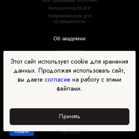
Все программы обучения
Калькулятор КБЖУ
Нейропомощник для
нутрициологов
Об академии
О компании
Сведения об
Этот сайт использует cookie для хранения
образовательной
данных. Продолжая использовать сайт,
организации
Лицензии и дипломы
вы даете
согласие
на работу с этими
Блог
файлами.
Условия рассрочки
Отзывы
Контакты
Принять
Задать вопрос
Партнёрская программа
Забрать
подарок
Партнёры