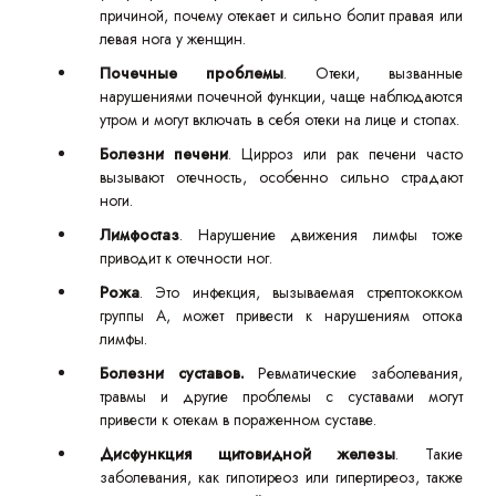
причиной, почему отекает и сильно болит правая или
левая нога у женщин.
Почечные проблемы
. Отеки, вызванные
нарушениями почечной функции, чаще наблюдаются
утром и могут включать в себя отеки на лице и стопах.
Болезни печени
. Цирроз или рак печени часто
вызывают отечность, особенно сильно страдают
ноги.
Лимфостаз
. Нарушение движения лимфы тоже
приводит к отечности ног.
Рожа
. Это инфекция, вызываемая стрептококком
группы A, может привести к нарушениям оттока
лимфы.
Болезни суставов.
Ревматические заболевания,
травмы и другие проблемы с суставами могут
привести к отекам в пораженном суставе.
Дисфункция щитовидной железы
. Такие
заболевания, как гипотиреоз или гипертиреоз, также