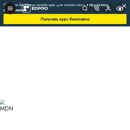
Получите бесплатно онлайн-курс для легкого старта
в профессии
нутрициолога
Получить курс бесплатно
Главная
Блог
Нутрициология
Почему отекают ноги у женщин
ПОЧЕМУ ОТЕКАЮТ НОГИ
У ЖЕНЩИН: ПРИЧИНЫ И
СПОСОБЫ КОРРЕКЦИИ