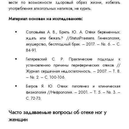
вести по возможности здоровый образ жизни, избегать
употребления алкогольных напитков, не курить.
Материал основан на исследованиях:
Соловьёва А. В., Бриль Ю. А. Отёки беременных:
ждать или бежать? //StatusPraesens. Гинекология,
акушерство, бесплодный брак. – 2017. – №. 6. – С.
84-91.
Гиляревский С. Р. Практические подходы к
установлению причины периферических отеков //
Журнал сердечная недостаточность. – 2007. – Т. 8.
– №. 2. – С. 100-106.
Багров Я. Ю. Отеки: патогенез и клиническая
физиология //Нефрология. – 2001. – Т. 5. – №. 3. –
С. 72-73.
Часто задаваемые вопросы об отеке ног у
женщин