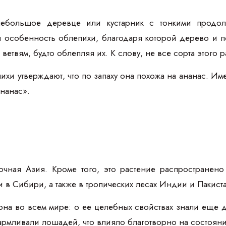
ебольшое деревце или кустарник с тонкими продолг
я особенность облепихи, благодаря которой дерево и п
 ветвям, будто облепляя их. К слову, не все сорта этого
хи утверждают, что по запаху она похожа на ананас. И
нанас».
чная Азия. Кроме того, это растение распространено
и в Сибири, а также в тропических лесах Индии и Пакист
рна во всем мире: о ее целебных свойствах знали еще д
рмливали лошадей, что влияло благотворно на состояни