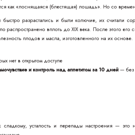
тся как «лоснящаяся (блестящая) лошадь». Но со времен
и быстро разрастались и были колючие, их считали с
о распространено вплоть до XIX века. После этого его с
олезность плодов и масла, изготовленного на их основе.
ых нет в открытом доступе
мочувствие и контроль над аппетитом за 10 дней
— без 
к сладкому, усталость и перепады настроения — это 
рганизме.