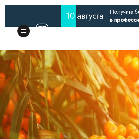
Получите б
10
августа
в професс