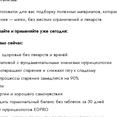
товили для вас подборку полезных материалов, которая п
тание — мягко, без жестких ограничений и лекарств.
чайте и применяйте уже сегодня:
ямо сейчас:
 здоровье без лекарств и врачей.
аталовой с фундаментальными знаниями нутрициологии
дотвращают старение и снижают тягу к сладкому
 процессы старения замедлятся на 90%
ти
ргии и хорошего самочувствия
дить гормональный баланс без таблеток за 30 дней
т нутрициологов EDPRO