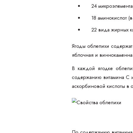
24 микроэлемента
18 аминокислот (в
22 вида жирных к
Ягоды облепихи содержат 
яблочная и виннокаменна
В каждой ягодке облепи
содержанию витамина С и 
аскорбиновой кислоты в о
По содержанию витамина Е