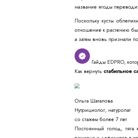
название ягоды переводи
Поскольку кусты облепих
отношение к растению был
а затем вновь признали п
Гайды EDPRO, котор
Как вернуть
стабильное са
Ольга Шаталова
Нутрициолог, натуропат
со стажем более 7 лет
Постоянный голод, тяга 
рациона и дефицитов в о