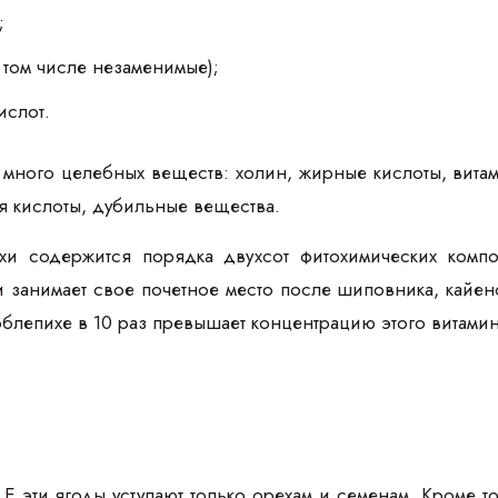
;
 том числе незаменимые);
ислот.
много целебных веществ: холин, жирные кислоты, витам
я кислоты, дубильные вещества.
хи содержится порядка двухсот фитохимических компо
занимает свое почетное место после шиповника, кайенс
блепихе в 10 раз превышает концентрацию этого витамин
 эти ягоды уступают только орехам и семенам. Кроме то