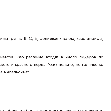
ины группы В, С, Е, фолиевая кислота, каротиноиды,
нентов. Это растение входит в число лидеров по
кого и красного перца. Удивительно, но количество
а в апельсинах.
го, облепиха богата антиоксидантами – кверцетином,