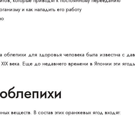
итов, которые приводят к постоянному перееданию
организму и как наладить его работу
но
за облепихи для здоровья человека была известна с да
ах XIX века. Еще до недавнего времени в Японии эти яго
 облепихи
ных веществ. В состав этих оранжевых ягод входят: