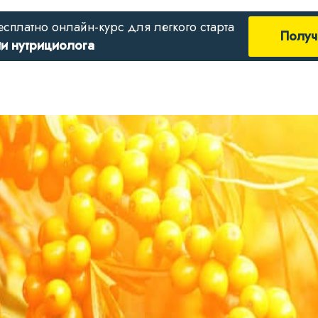
есплатно онлайн-курс для легкого старта
Получ
ии нутрициолога