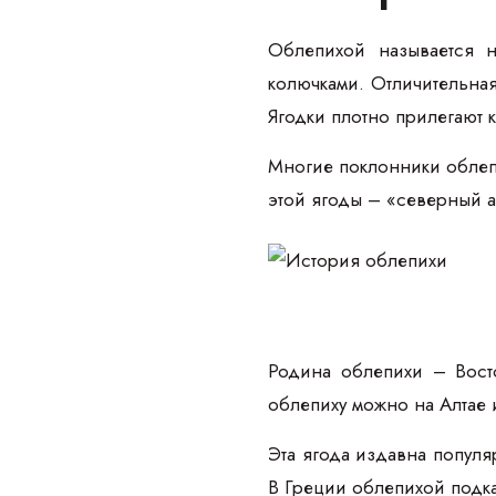
Облепихой называется н
колючками. Отличительна
Ягодки плотно прилегают к
Многие поклонники облепи
этой ягоды – «северный а
Родина облепихи – Восто
облепиху можно на Алтае 
Эта ягода издавна популя
В Греции облепихой подка