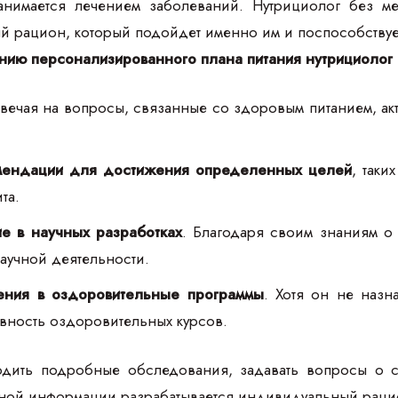
анимается лечением заболеваний. Нутрициолог без ме
й рацион, который подойдет именно им и поспособству
нию персонализированного плана питания нутрициолог 
твечая на вопросы, связанные со здоровым питанием, а
мендации для достижения определенных целей
, так
та.
ие в научных разработках
. Благодаря своим знаниям о 
аучной деятельности.
ения в оздоровительные программы
. Хотя он не назн
вность оздоровительных курсов.
одить подробные обследования, задавать вопросы о с
ной информации разрабатывается индивидуальный раци