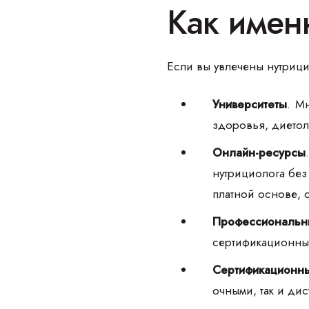
Как имен
Если вы увлечены нутрици
Университеты
. М
здоровья, диетол
Онлайн-ресурсы
нутрициолога без
платной основе, 
Профессиональн
сертификационны
Сертификационн
очными, так и ди