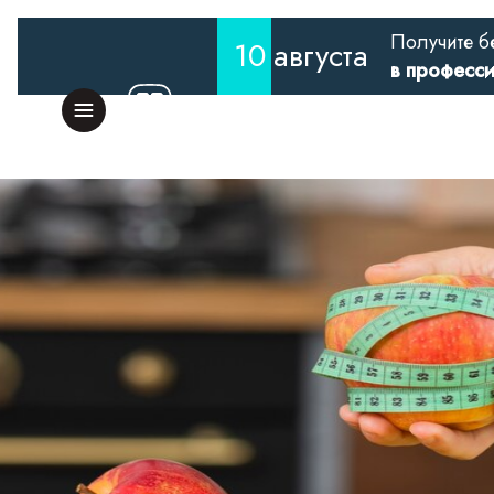
Получите б
10
августа
в професс