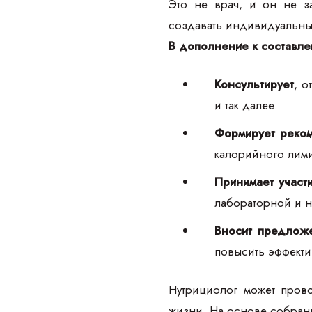
Это не врач, и он не з
создавать индивидуальны
В дополнение к составле
Консультирует
, о
и так далее.
Формирует реко
калорийного лими
Принимает участ
лабораторной и н
Вносит предлож
повысить эффекти
Нутрициолог может пров
жизни. На основе собран