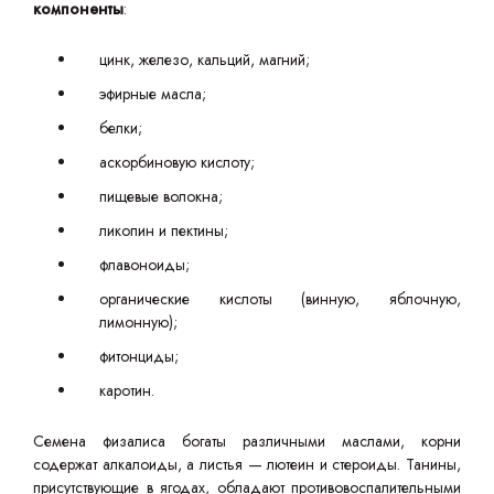
компоненты
:
цинк, железо, кальций, магний;
эфирные масла;
белки;
аскорбиновую кислоту;
пищевые волокна;
ликопин и пектины;
флавоноиды;
органические кислоты (винную, яблочную,
лимонную);
фитонциды;
каротин.
Семена физалиса богаты различными маслами, корни
содержат алкалоиды, а листья — лютеин и стероиды. Танины,
присутствующие в ягодах, обладают противовоспалительными