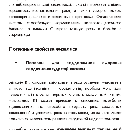
и антибактериальными свойствами, ликопин помогает снизить
вероятность возникновения рака, а пектин ускоряет вывод
холестерина, шлаков и токсинов из организма. Органические
кислоты способствуют нормализации кислотно-щелочного
баланса, а витамин C играет важную роль в борьбе с
инфекциями.
Полезные свойства физалиса
Полезен для поддержания здоровья
сердечно-сосудистой системы
Витамин B1, который присутствует в этом растении, участвует в
синтезе ацетилхолина — соединения, необходимого для
передачи сигналов от нервных клеток к мышечным тканям.
Недостаток B1 может привести к снижению выработки
ацетилхолина, что способно нарушить ритм сердечных
сокращений и увеличить риск застоев крови, из-за чего может
повыситься вероятность развития сердечной недостаточности.
7 ошибок, из-за которых
женщины выглядят старше на 8