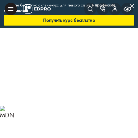
Получите бесплатно онлайн-курс для легкого старта
в профессии
нутрициолога
Получить курс бесплатно
Главная
Блог
Нутрициология
Физалис: польза и вред
ПОЛЬЗА И ВРЕД
ФИЗАЛИСА ДЛЯ
МУЖЧИН И ЖЕНЩИН