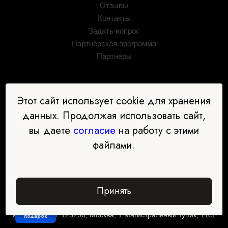
Отзывы
Контакты
Задать вопрос
Партнёрская программа
Партнёры
Этот сайт использует cookie для хранения
данных. Продолжая использовать сайт,
вы даете
согласие
на работу с этими
файлами.
ООО "Международная академия дополнительного
Принять
профессионального образования"
ИНН: 7734432085 ОГРН: 1197746745635
Забрать
Адрес офиса: 123290, Москва, 1 Магистральный тупик, 11с1
подарок