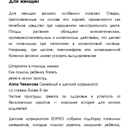
Для женщин
Для женщин физалис особенно полезен. Отвары,
приготовленные на основе его корней, применяются как
лечебное средство при нарушениях менструального цикла.
Плоды растения обладают антисептическим,
противовоспалительным и мочегонным действием, что делает
их полезными при патологиях в мочеполовой системе.
Например, при цистите, пиелонефрите или мочекаменной
болезни физалис может ускорить выздоровление.
Шпаргалки в помощь мамам
Как помочь ребёнку болеть
реже в сезон простуд
Алла Чеканова
Семейный и детский нутрициолог
со стажем более 8 лет
Частые простуды, тревога за здоровье и усталость от
бесконечных сиропов — знакомая история для многих
родителей.
Детские нутрициологи EDPRO собрали подборку полезных
материалов, которые помогут укрепить иммунитет ребёнка,