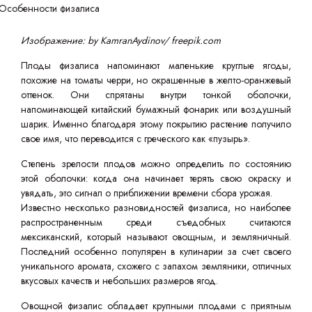
Изображение: by KamranAydinov/ freepik.com
Плоды физалиса напоминают маленькие круглые ягоды,
похожие на томаты черри, но окрашенные в желто-оранжевый
оттенок. Они спрятаны внутри тонкой оболочки,
напоминающей китайский бумажный фонарик или воздушный
шарик. Именно благодаря этому покрытию растение получило
свое имя, что переводится с греческого как «пузырь».
Степень зрелости плодов можно определить по состоянию
этой оболочки: когда она начинает терять свою окраску и
увядать, это сигнал о приближении времени сбора урожая.
Известно несколько разновидностей физалиса, но наиболее
распространенным среди съедобных считаются
мексиканский, который называют овощным, и земляничный.
Последний особенно популярен в кулинарии за счет своего
уникального аромата, схожего с запахом земляники, отличных
вкусовых качеств и небольших размеров ягод.
Овощной физалис обладает крупными плодами с приятным