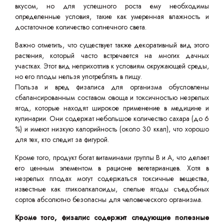
вкусом, но для успешного роста ему необходимы
определенные условия, такие как умеренная влажность и
достаточное количество солнечного света.
Важно отметить, что существует также декоративный вид этого
растения, который часто встречается на многих дачных
участках. Этот вид неприхотлив к условиям окружающей среды,
но его плоды нельзя употреблять в пищу.
Польза и вред физалиса для организма обусловлены
сбалансированным составом овоща и токсичностью незрелых
ягод, которые находят широкое применение в медицине и
кулинарии. Они содержат небольшое количество сахара (до 6
%) и имеют низкую калорийность (около 30 ккал), что хорошо
для тех, кто следит за фигурой.
Кроме того, продукт богат витаминами группы B и A, что делает
его ценным элементом в рационе вегетарианцев. Хотя в
незрелых плодах могут содержаться токсичные вещества,
известные как гликоалкалоиды, спелые ягоды съедобных
сортов абсолютно безопасны для человеческого организма.
Кроме того, физалис содержит следующие полезные