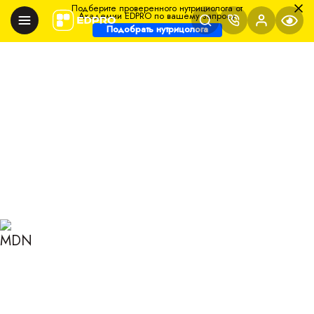
Подберите проверенного нутрициолога от
Академии EDPRO по вашему запросу
Подобрать нутрицолога
Главная
Блог
Нутрициология
Кремлевская диета: полное описание, баллы и
меню
КРЕМЛЕВСКАЯ ДИЕТА:
ПОЛНОЕ ОПИСАНИЕ,
БАЛЛЫ И МЕНЮ