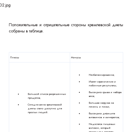
Положительные и отрицательные стороны кремлевской диеты
собраны в таблице.
Плюсы
Минусы
Несбалансированна;
Имеет ограничения и
побочные результаты;
Высок риск срыва и набора
Большой список разрешенных
веса;
продуктов;
Большая нагрузка на
Сегодня меню кремлевской
печень и почки;
диеты стало доступно для
простых людей.
Высок риск дефицита
витаминов и минералов;
Недостаток пищевых
волокон, который
приводит к запорам.