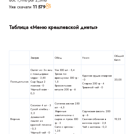
doc 1,7mb
pdf 2,5mb
Уже скачали
11 579
Таблица «Меню кремлевской диеты»
Общий
Завтрак
Обед
Ужин
балл
Омлет из 3-х яиц
Уха 300 мл - 5,4
с помидорами
Треска по-
Куриная грудка отварная
черри - 2,85
французски 300 гр -
- 0
20,05
Понедельник
Сыр Гауда 2
1,5
Спаржа 200 гр - 4
ломтика - 0
Брюссельская
Травяной чай - 0
Чёрный кофе -
капуста 200 гр - 6
0,3
Солянка мясная 250
Сосиски 4 шт - 3
мл - 4,5
Сухой хлебец -
Жареные
Стручковая фасоль 200
2,2
шампиньоны с
гр - 6
Домашний
Вторник
сыром и луком 300
Свиная отбивная в
19,25
паштет из
гр - 3
винном соусе - 2,8
куриной печени
Сало с хреном -
Чай с молоком - 0,2
- 0,3
1,25
Чёрный чай - 0