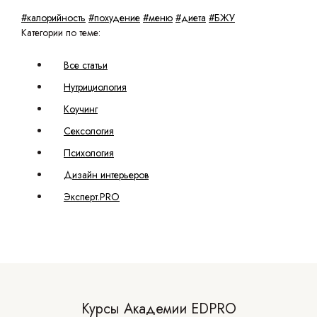
#калорийность
#похудение
#меню
#диета
#БЖУ
Категории по теме:
Все статьи
Нутрициология
Коучинг
Сексология
Психология
Дизайн интерьеров
Эксперт.PRO
Курсы Академии EDPRO