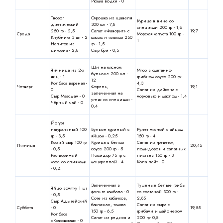
Рюмка водки - 0
Творог
Окрошка из щавеля
Курица в вине со
диетический
300 мл - 7,8
специями 200 гр - 1,6
250 гр - 2,5
Салат «Фаворит» с
19,7
Среда
Морская капуста 100 гр -
Клубника 3 шт - 2
мясом и языком 250
1
Напиток из
гр - 1,5
цикория - 2,8
Сыр бри - 0,5
Щи на мясном
Яичница из 2-х
Мясо в сметанно-
бульоне 200 мл -
яиц - 1
грибном соусе 200 гр-
12
Колбаса вареная -
4,3
Четверг
Форель,
19,1
0
Салат из дайкона с
запеченная на
Сыр Маасдам - 0
морковью и маслом - 1,4
углях со специями -
Чёрный чай - 0
0,4
Йогурт
натуральный 100
Бульон куриный с
Рулет мясной с яйцом
гр - 3,5
яйцом - 0,25
150 гр - 4
Козий сыр 100 гр
Курица в белом
Салат из креветок,
Пятница
20,45
- 0,5
соусе 200 гр - 5
помидоров и салатных
Растворимый
Помидор 75 гр с
листьев 150 гр - 3
кофе со сливками
моцареллой - 4
Кола лайт - 0
- 0,2.
Запеченная в
Тушеные белые грибы
Яйцо всмятку 1 шт
фольге камбала - 0
со сметаной 300 гр -
- 0,5
Соте из кабачков,
2,85
Сыр Адыгейский
баклажан, томата
Салат из сыра с
Суббота
- 0
19,55
150 гр - 6,5
грибами и майонезом
Колбаса
Салат из редиса и
200 гр- 0,8
«Краковская» - 0