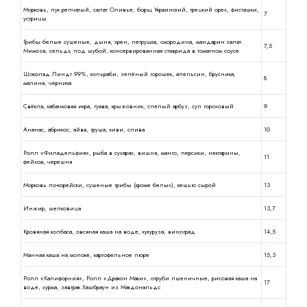
Морковь, лук репчатый, салат Оливье, борщ Украинский, грецкий орех, фисташки,
7
устрицы
Грибы белые сушеные, дыня, хрен, петрушка, смородина, мандарин салат
7,5
Мимоза, сельдь под шубой, консервированная ставрида в томатном соусе
Шоколад Линдт 99%, кольраби, зелёный горошек, апельсин, брусника,
8
малина, черника
Свёкла, кабачковая икра, гуава, крыжовник, спелый арбуз, суп гороховый
9
Ананас, абрикос, айва, груша, киви, слива
10
Ролл «Филадельфия», рыба в сухарях, вишня, манго, персики, нектарины,
11
фейхоа, черешня
Морковь по-корейски, сушеные грибы (кроме белых), кешью сырой
13
Инжир, шелковица
13,7
Кровяная колбаса, овсяная каша на воде, кукуруза, виноград
14,5
Манная каша на молоке, картофельное пюре
15,3
Ролл «Калифорния», Ролл «Дракон Маки», отруби пшеничные, рисовая каша на
17
воде, хурма, завтрак Хашбраун из Макдональдс