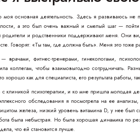
то моя основная деятельность. Здесь я развиваюсь не 
елости, а это был очень важный и смелый шаг — пойти
и родители и родственники поддерживают меня. Они вид
есте. Говорят: «Ты там, где должна быть». Меня это тоже
— врачами, фитнес-тренерами, гинекологами, психоло
вила коллегам, чтобы взаимовыгодно сотрудничать. Раз
о хорошо как для специалиста, его результата работы, так
 с клиникой психотерапии, и ко мне пришла молодая дев
мплексного обследования я посмотрела на ее анализы, 
ицитом железа, низкий уровень витамина D, у нее был 
бота была небыстрая. Но была хорошая динамика по рез
дела, что ей становится лучше.