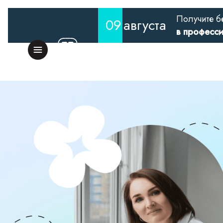
Получите б
09
августа
в професс