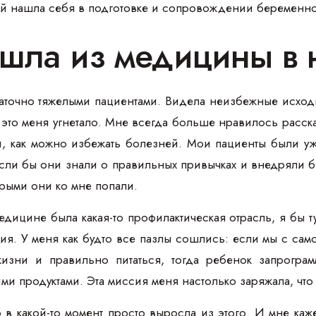
ей нашла себя в подготовке и сопровождении беременно
ишла из медицины в
аточно тяжелыми пациентами. Видела неизбежные исходы
 это меня угнетало. Мне всегда больше нравилось расска
, как можно избежать болезней. Мои пациенты были у
сли бы они знали о правильных привычках и внедряли б
орыми они ко мне попали.
медицине была какая-то профилактическая отрасль, я бы 
ния. У меня как будто все пазлы сошлись: если мы с с
изни и правильно питаться, тогда ребенок запрогра
ми продуктами. Эта миссия меня настолько заряжала, что
о в какой-то момент просто выросла из этого. И мне каж