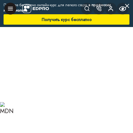
Получите бесплатно онлайн-курс для легкого старта
в профессии
нутрициолога
Получить курс бесплатно
Главная
Блог
Нутрициология
Что такое антиоксиданты и зачем они нужны
организму?
ЧТО ТАКОЕ
АНТИОКСИДАНТЫ И
ЗАЧЕМ ОНИ НУЖНЫ