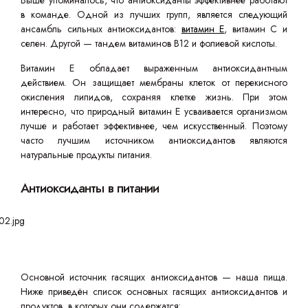
Выше упоминалось, что антиоксиданты эффективнее работают
в команде. Одной из лучших групп, является следующий
ансамбль сильных антиоксидантов:
витамин Е
, витамин С и
селен. Другой — тандем витаминов В12 и фолиевой кислоты.
Витамин Е обладает выраженным антиоксидантным
действием. Он защищает мембраны клеток от перекисного
окисления липидов, сохраняя клетке жизнь. При этом
интересно, что природный витамин Е усваивается организмом
лучше и работает эффективнее, чем искусственный. Поэтому
часто лучшим источником антиоксидантов являются
натуральные продукты питания.
Антиоксиданты в питании
Основной источник гасящих антиоксидантов — наша пища.
Ниже приведён список основных гасящих антиоксидантов и
продуктов, в которых они содержатся: