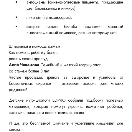
антоцианы (сине-фиолетовые пигменты, придающие
цвет баклажанам и инжиру);
ликопин (из помидоров);
экстракт гинкго билоба (содержит мощный
антиоксидантный комплекс, равных которому нет).
Шпаргалки в помощь мамам
Как помочь ребёнку болеть
реже в сезон простуд
Алла Чеканова
Семейный и детский нутрициолог
со стажем более 8 лет
Частые простуды, тревога за здоровье и усталость от
бесконечных сиропов — знакомая история для многих
родителей.
Детские нутрициологи EDPRO собрали подборку полезных
материалов, которые помогут укрепить иммунитет ребёнка,
наладить питание и восстановить энергию.
И да, это бесплатно! Скачайте и укрепляйте иммунитет уже
сегодня: