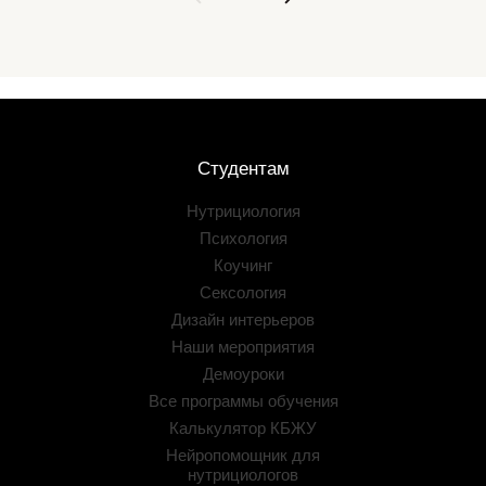
Студентам
Нутрициология
Психология
Коучинг
Сексология
Дизайн интерьеров
Наши мероприятия
Демоуроки
Все программы обучения
Калькулятор КБЖУ
Нейропомощник для
нутрициологов