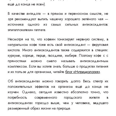
ещё до конца не ясен).
В качестве антидота — в прямом и переносном смысле, не
зря рекомендуют выпить чашечку хорошего зелёного чая —
источника одного из самых сильных антиоксидантов:
эпигаллокатехин галлата.
Несмотря на то, что кофеин тонизирует нервную систему, в
натуральном кофе тоже есть свой антиоксидант — феруловая
кислота. Много антиоксидантов также содержится в специях:
куркуме, корице, перце, гвоздике, имбире. Поэтому кофе с с
пряностями можно смело называть антиоксидантным
комплексом. Если вы хотите знать больше о продуктах питания
и их пользе для организма, читайте
блог «Нутрициология»
.
Об антиоксидантах можно говорить долго. Весь спектр их
положительных эффектов на организм ещё до конца не
изучен. Однако, сегодня известно абсолютно точно, что
потребность современного городского жителя в
антиоксидантах гораздо выше, чем у человека, ведущего
размеренный образ жизни на природе.