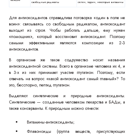
свободные радикалы
селен, таурин, некоторые витамины
Для антиоксидантов справедлива поговорка «один в поле не
воин»: связываясь со свободным радикалом, антиоксидант
выходит из строя. Чтобы работать дальше, ему нужен
«помощник», который восстановит антиоксидант. Поэтому
самыми эффективными являются композиции из 2-3
антиоксидантов.
В организме же такое содружество носит названия
антиоксидантной системы. Всего в организме человека их 4, и
в 3-х из них принимает участие глутатион. Поэтому, если
отвечать на вопрос «какой антиоксидант самый главный»? То
это, бесспорно, пептид глутатион.
Выделяют синтетические и природные антиоксиданты.
Синтетические — созданные человеком лекарства и БАДы, а
также консерванты. К природным можно отнести:
Витамины-антиоксиданты;
Флавоноиды (группа веществ, присутствующих