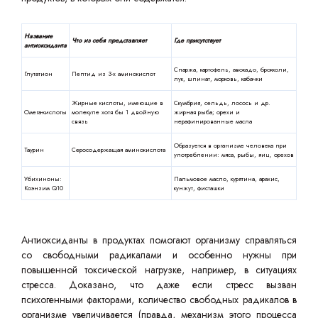
Название
Что из себя представляет
Где присутствует
антиоксиданта
Спаржа, картофель, авокадо, брокколи,
Глутатион
Пептид из 3-х аминокислот
лук, шпинат, морковь, кабачки
Жирные кислоты, имеющие в
Скумбрия, сельдь, лосось и др.
Омега-кислоты
молекуле хотя бы 1 двойную
жирная рыба; орехи и
связь
нерафинированные масла
Образуется в организме человека при
Таурин
Серосодержащая аминокислота
употреблении: мяса, рыбы, яиц, орехов
Убихиноны:
Пальмовое масло, курятина, арахис,
Коэнзим Q10
кунжут, фисташки
Антиоксиданты в продуктах помогают организму справляться
со свободными радикалами и особенно нужны при
повышенной токсической нагрузке, например, в ситуациях
стресса. Доказано, что даже если стресс вызван
психогенными факторами, количество свободных радикалов в
организме увеличивается (правда, механизм этого процесса