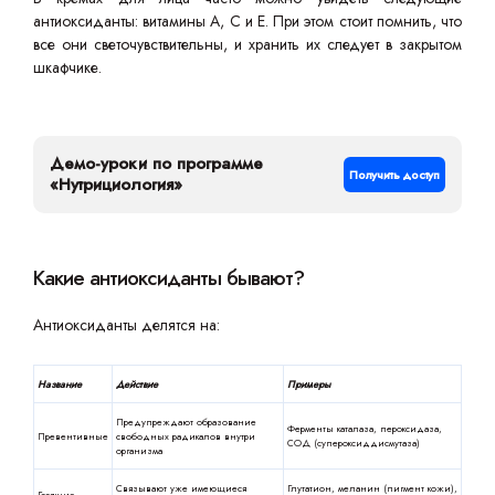
антиоксиданты: витамины А, С и Е. При этом стоит помнить, что
все они светочувствительны, и хранить их следует в закрытом
шкафчике.
Демо-уроки по программе
Получить доступ
«Нутрициология»
Какие антиоксиданты бывают?
Антиоксиданты делятся на:
Название
Действие
Примеры
Предупреждают образование
Ферменты каталаза, пероксидаза,
Превентивные
свободных радикалов внутри
СОД (супероксиддисмутаза)
организма
Связывают уже имеющиеся
Глутатион, меланин (пигмент кожи),
Гасящие