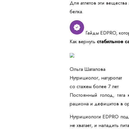
Для атлетов эти вещества
белка.
Гайды EDPRO, котор
Как вернуть
стабильное са
Ольга Шаталова
Нутрициолог, натуропат
со стажем более 7 лет
Постоянный голод, тяга 
рациона и дефицитов в о
Нутрициологи EDPRO подго
не хватает, и наладить пи