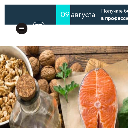
Получите б
09
августа
в професс