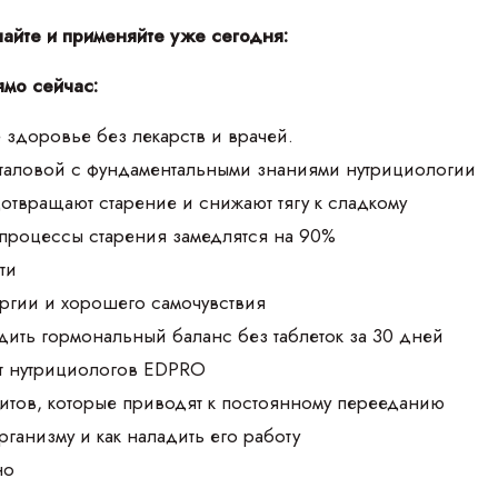
чайте и применяйте уже сегодня:
ямо сейчас:
 здоровье без лекарств и врачей.
аталовой с фундаментальными знаниями нутрициологии
дотвращают старение и снижают тягу к сладкому
 процессы старения замедлятся на 90%
ти
ргии и хорошего самочувствия
дить гормональный баланс без таблеток за 30 дней
т нутрициологов EDPRO
итов, которые приводят к постоянному перееданию
организму и как наладить его работу
но