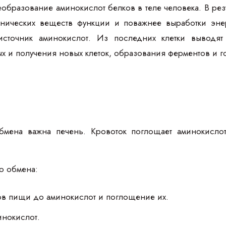
образование аминокислот белков в теле человека. В резу
анических веществ функции и поважнее выработки энерг
сточник аминокислот. Из последних клетки выводят
 и получения новых клеток, образования ферментов и г
бмена важна печень. Кровоток поглощает аминокислот
о обмена:
ов пищи до аминокислот и поглощение их.
нокислот.