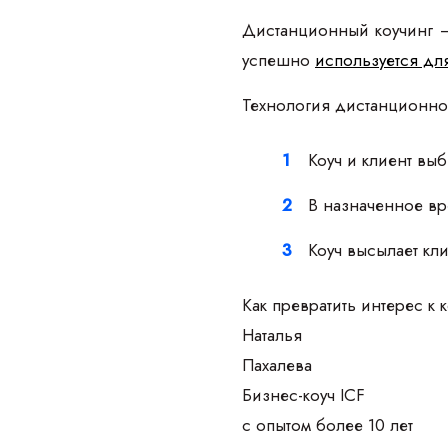
Дистанционный коучинг —
успешно
используется дл
Технология дистанционно
Коуч и клиент вы
В назначенное вр
Коуч высылает кл
Как превратить интерес к 
Наталья
Пахалева
Бизнес-коуч ICF
с опытом более 10 лет