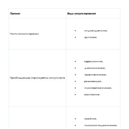
Признак
Виды консультирования
индивидуальное;
Число консультируемых
групповое
коррекционное;
диагностическое;
профилактическое;
Преобладающая сторона работы консультанта
развивающее;
психотерапевтическое;
комплексное
семейное;
психолого-педагогическое;