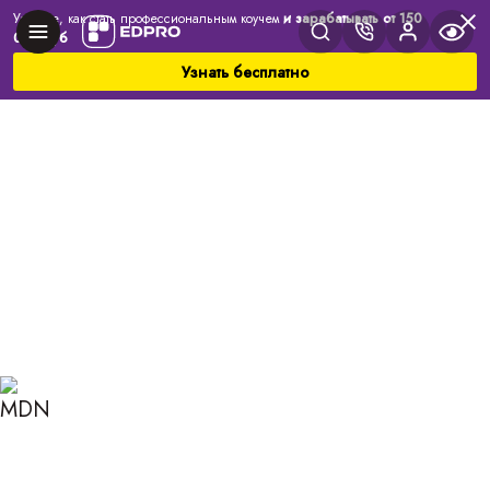
Узнайте, как стать профессиональным коучем
и зарабатывать от 150
000 руб
Узнать бесплатно
Главная
Блог
Коучинг
Психологическое консультирование: 5 шагов к
решению проблемы
ПСИХОЛОГИЧЕСКОЕ
КОНСУЛЬТИРОВАНИЕ: 5
ШАГОВ К РЕШЕНИЮ