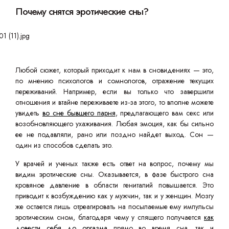
Почему снятся эротические сны?
Любой сюжет, который приходит к нам в сновидениях — это,
по мнению психологов и сомнологов, отражение текущих
переживаний. Например, если вы только что завершили
отношения и втайне переживаете из-за этого, то вполне можете
увидеть
во сне бывшего парня
, предлагающего вам секс или
возобновляющего ухаживания. Любая эмоция, как бы сильно
ее не подавляли, рано или поздно найдет выход. Сон —
один из способов сделать это.
У врачей и ученых также есть ответ на вопрос, почему мы
видим эротические сны. Оказывается, в фазе быстрого сна
кровяное давление в области гениталий повышается. Это
приводит к возбуждению как у мужчин, так и у женщин. Мозгу
же остается лишь отреагировать на посылаемые ему импульсы
эротическим сном, благодаря чему у спящего получается
как
довести себя до оргазма
прямо во время сна, так и