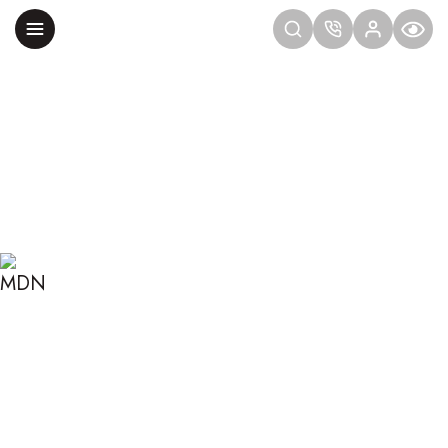
Главная
Блог
Сексология
Почему снятся эротические сны? Отвечают
сексологи
ПОЧЕМУ СНЯТСЯ
ЭРОТИЧЕСКИЕ СНЫ?
ОТВЕЧАЮТ СЕКСОЛОГИ