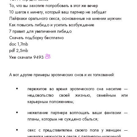
То, что вы захотите попробовать в этот же вечер
10 шагов к минету, который ваш партнер не забудет
Лайфхаки орального секса, основанные на мнении мужчин
Как повысить либидо и усилить возбуждение
7 правил для увеличения либидо
Скачать подборку бесплатно
doc 1,7mb
pdf 2,5mb
Уже скачали 9493
А вот другие примеры эротических снов и их толкований:
пережитое во время эротического сна насилие —
недовольство своей жизнью, семейным или
карьерным положением;
нежелание партнера воплощать ваши фантазии —
планы, которым не суждено сбыться;
секс с представителем своего пола у женщин —
нехватка нежности в сексе с партнером-мужчиной.