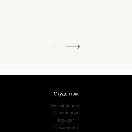
Студентам
Нутрициология
Психология
Коучинг
Сексология