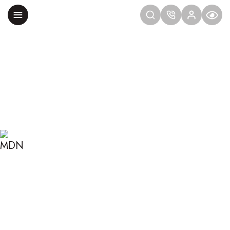
Главная
Блог
Сексология
Коргазм — двойная польза: тренировки до
оргазма
КОРГАЗМ — ДВОЙНАЯ
ПОЛЬЗА: ТРЕНИРОВКИ
ДО ОРГАЗМА