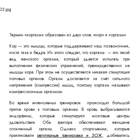
Термин «коргазм» образован из двух слов: «кор» и «оргазм».
Кор — это мышцы, которые поддерживают наш позвоночник,
кости таза и бедра. Из этого следует, что коргазм — это такой
вид женского оргазма, который удается испытать при
выполнении физических упражнений, преимущественно на
мышцы кора. При этом не осуществляется никакая стимуляция
половых органов. Оргазм достигается за счёт сильного
напряжения (компрессии) мышц, поэтому коргазм называют
компрессионным оргазмом.
Во время интенсивных тренировок происходит большой
приток крови к половым органам. В кровь выбрасываются
эндорфины, которые стимулируют мозговые центры
удовольствия. Оба фактора обеспечивают женщине
спонтанный оргазм. Однако спортсменки, которые
практиковали
регулярные тренировки и ЗОЖ,
добивались