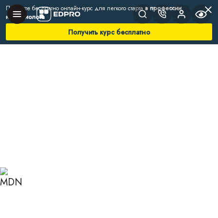
Получите бесплатно онлайн-курс для легкого старта
в профессии
нутрициолога
Получить курс бесплатно
Главная
Блог
Нутрициология
Жиросжигающие продукты
ЖИРОСЖИГАЮЩИЕ
ПРОДУКТЫ И КАК ОНИ
РАБОТАЮТ