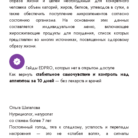
образа жизни и целей необходимый для конкретного
человека объем калорий, жиров, белков, углеводов в сутки, а
также обеспечить поступление микроэлементов согласно
состоянию организма. На основании этих данных
составляется индивидуальное меню, включающее
жиросжигающие продукты для похудения, список которых
представлен во многих источниках, посвященных здоровому
образу жизни.
Гайды EDPRO, которых нет в открытом доступе
Как вернуть
стабильное самочувствие и контроль над
аппетитом за 10 дней
— без лекарств и врачей
Ольга Шаталова
Нутрициолог, натуропат
со стажем более 7 лет
Постоянный голод, тяга к сладкому, усталость и перепады
настроения — это не «слабая воля», а сигналы