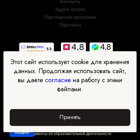
Контакты
Задать вопрос
Партнёрская программа
Партнёры
Этот сайт использует cookie для хранения
данных. Продолжая использовать сайт,
вы даете
согласие
на работу с этими
файлами.
ООО "Международная академия дополнительного
профессионального образования"
ИНН: 7734432085 ОГРН: 1197746745635
Принять
Адрес офиса: 123290, Москва, 1 Магистральный тупик, 11с1
Забрать
подарок
Документы об образовательной деятельности: