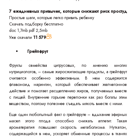
7 ежедневных привычек, которые снижают риск простуд
Простые шаги, которые легко привить ребенку
Скачать подборку бесплатно
doc 1,7mb
pdf 2,5mb
Уже скачали
11 579
Грейпфрут
Фрукты семейства цитрусовых, по мнению многих
нутрициологов, – самые жиросжигающие продукты, а грейпфрут
считается особенно эффективным. В нем содержится
флавоноид нарингин, который обеспечивает желчегонное
действие и помогает расщеплению жиров, получаемых вместе
с пищей. Внутренние горькие перепонки как раз богаты этим
веществом, поэтому полезнее съедать мякоть вместе с ними.
Еще один любопытный факт о грейпфруте – вдыхание эфирных
масел этого плода способно снижать аппетит. Такая
ароматерапия повышает скорость метаболизма. Нуткатон,
содержащийся в нем, ускоряет обменные процессы в тканях