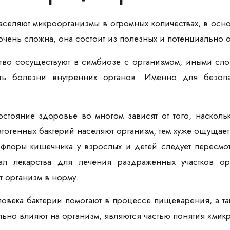
аселяют микроорганизмы в огромных количествах, в ос
 очень сложна, она состоит из полезных и потенциально 
во сосуществуют в симбиозе с организмом, иными слов
ть болезни внутренних органов. Именно для безопа
стояние здоровье во многом зависят от того, насколь
тогенных бактерий населяют организм, тем хуже ощущает
лоры кишечника у взрослых и детей следует пересмот
сал лекарства для лечения раздраженных участков о
т организм в норму.
овека бактерии помогают в процессе пищеварения, а 
льно влияют на организм, являются частью понятия «ми