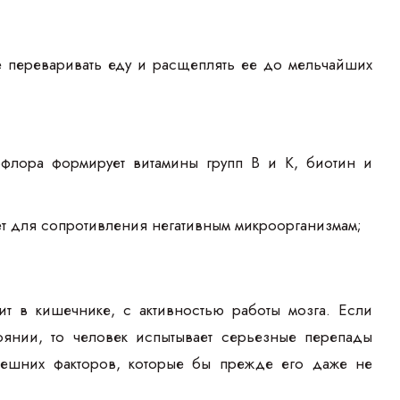
 переваривать еду и расщеплять ее до мельчайших
рофлора формирует витамины групп В и К, биотин и
тет для сопротивления негативным микроорганизмам;
ит в кишечнике, с активностью работы мозга. Если
янии, то человек испытывает серьезные перепады
нешних факторов, которые бы прежде его даже не