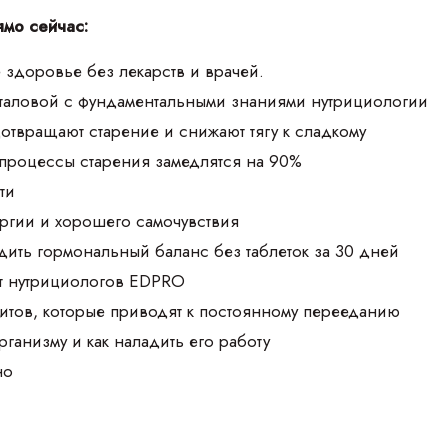
ямо сейчас:
 здоровье без лекарств и врачей.
аталовой с фундаментальными знаниями нутрициологии
дотвращают старение и снижают тягу к сладкому
 процессы старения замедлятся на 90%
ти
ргии и хорошего самочувствия
дить гормональный баланс без таблеток за 30 дней
т нутрициологов EDPRO
итов, которые приводят к постоянному перееданию
организму и как наладить его работу
но