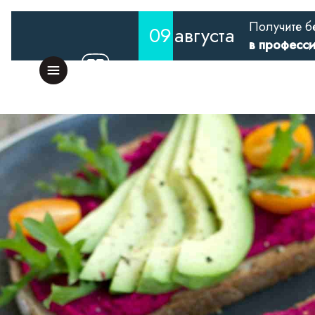
Получите б
09
августа
в професс