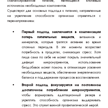
сбалансированное питание, являющееся ключевым
источником необходимых компонентов.
Существуют два основных подхода к питанию, направленные
на укрепление способности организма справляться с
перенапряжением:
Первый подход заключается в компенсации
потерь питательных веществ
, витаминов и
минералов, которые тратятся активнее во время
сложных периодов. В эти моменты возрастает
потребность в продуктах, снижающих стресс. Хотя
пища сама по себе не может покрыть значительный
дефицит микронутриентов, использование
биодобавок может помочь в оптимизации усвоения
необходимых веществ, обеспечении энергетического
баланса и поддержании процессов восстановления.
Второй подход фокусируется на постоянном
достаточном потреблении микронутриентов
,
чтобы формировать адаптационный резерв и
укреплять способность организма выдерживать
стресс. Это служит важной профилактической мерой.