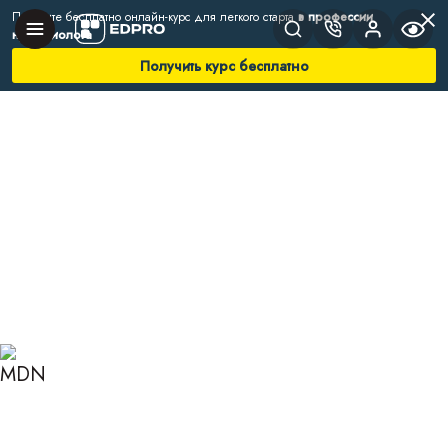
Получите бесплатно онлайн-курс для легкого старта
в профессии
нутрициолога
Получить курс бесплатно
Главная
Блог
Нутрициология
Продукты, снижающие стресс
ПРОДУКТЫ,
СНИЖАЮЩИЕ СТРЕСС:
ВЛИЯНИЕ ПИТАНИЯ НА