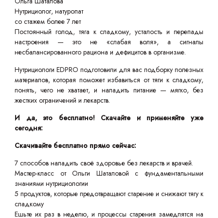
Ольга Шаталова
Нутрициолог, натуропат
со стажем более 7 лет
Постоянный голод, тяга к сладкому, усталость и перепады
настроения — это не «слабая воля», а сигналы
несбалансированного рациона и дефицитов в организме.
Нутрициологи EDPRO подготовили для вас подборку полезных
материалов, которая поможет избавиться от тяги к сладкому,
понять, чего не хватает, и наладить питание — мягко, без
жестких ограничений и лекарств.
И да, это бесплатно! Скачайте и применяйте уже
сегодня:
Скачивайте бесплатно прямо сейчас:
7 способов наладить своё здоровье без лекарств и врачей.
Мастер-класс от Ольги Шаталовой с фундаментальными
знаниями нутрициологии
5 продуктов, которые предотвращают старение и снижают тягу к
сладкому
Ешьте их раз в неделю, и процессы старения замедлятся на