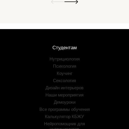
Студентам
Нутрициология
Психология
Коучинг
Сексология
Дизайн интерьеров
Наши мероприятия
Демоуроки
Все программы обучения
Калькулятор КБЖУ
Нейропомощник для
нутрициологов