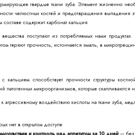
ормирующее твердые ткани зуба. Элемент жизненно необ
ости челюстных костей и предотвращения выпадения зуб
м составе содержит карбонат кальция.
вещества поступают из потребляемых нами продуктах.
 этом теряют прочность, истончается эмаль, в микротре
с кальцием способствует прочности структуры костно
й патогенных микроорганизмов, которые скапливаются н
 к агрессивному воздействию кислоты на ткани зуба, мед
ых нет в открытом доступе
мочувствие и контроль над аппетитом за 10 дней
— без 