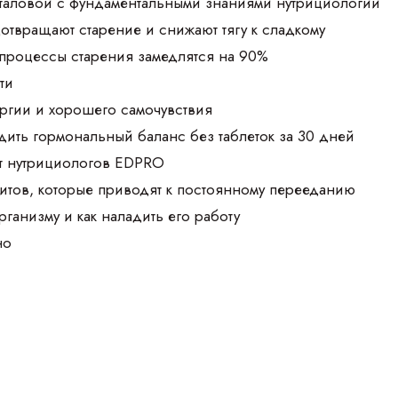
аталовой с фундаментальными знаниями нутрициологии
дотвращают старение и снижают тягу к сладкому
 процессы старения замедлятся на 90%
ти
ргии и хорошего самочувствия
дить гормональный баланс без таблеток за 30 дней
т нутрициологов EDPRO
итов, которые приводят к постоянному перееданию
организму и как наладить его работу
но