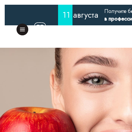
Получите б
11
августа
в професс