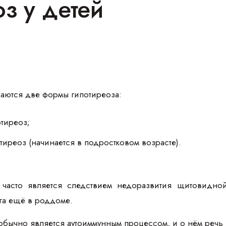
з у детей
чаются две формы гипотиреоза:
тиреоз;
иреоз (начинается в подростковом возрасте).
часто является следствием недоразвития щитовидно
га ещё в роддоме.
бычно является аутоиммунным процессом, и о нём речь 