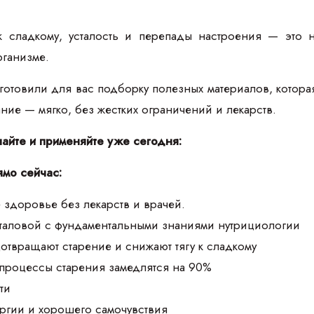
к сладкому, усталость и перепады настроения — это 
рганизме.
товили для вас подборку полезных материалов, которая п
тание — мягко, без жестких ограничений и лекарств.
чайте и применяйте уже сегодня:
ямо сейчас:
 здоровье без лекарств и врачей.
аталовой с фундаментальными знаниями нутрициологии
дотвращают старение и снижают тягу к сладкому
 процессы старения замедлятся на 90%
ти
ргии и хорошего самочувствия