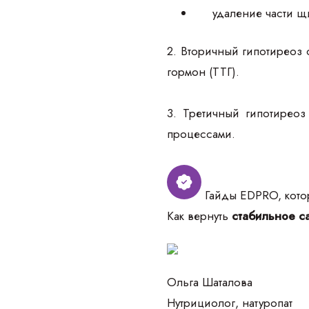
удаление части 
2. Вторичный гипотиреоз 
гормон (ТТГ).
3. Третичный гипотирео
процессами.
Гайды EDPRO, котор
Как вернуть
стабильное са
Ольга Шаталова
Нутрициолог, натуропат