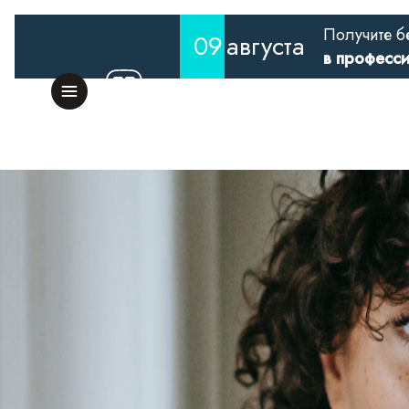
Получите б
09
августа
в професс