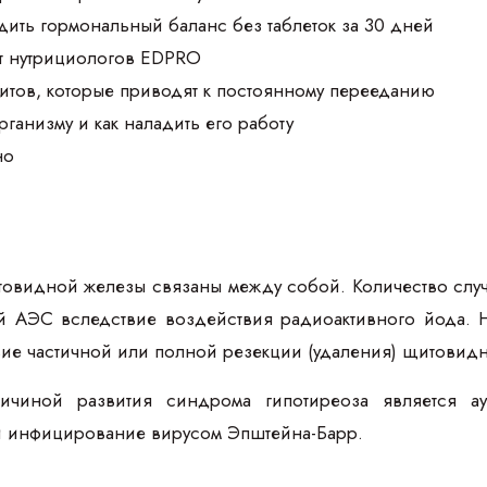
дить гормональный баланс без таблеток за 30 дней
т нутрициологов EDPRO
итов, которые приводят к постоянному перееданию
организму и как наладить его работу
но
товидной железы связаны между собой. Количество слу
 АЭС вследствие воздействия радиоактивного йода. Н
вие частичной или полной резекции (удаления) щитовидн
ичиной развития синдрома гипотиреоза является ау
и инфицирование вирусом Эпштейна-Барр.