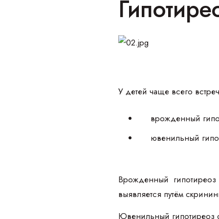
Гипотирео
У детей чаще всего встре
врожденный гипо
ювенильный гипот
Врожденный гипотиреоз 
выявляется путём скринин
Ювенильный гипотиреоз о