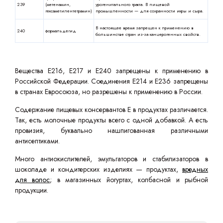
239
(метенамин,
урогенитального тракта. В пищевой
гексаметилентетрамин)
промышленности — для сохранности икры и сыра.
В настоящее время запрещен к применению в
240
формальдегид
большинстве стран из-за канцерогенных свойств.
Вещества Е216, Е217 и Е240 запрещены к применению в
Российской Федерации. Соединения Е214 и Е236 запрещены
в странах Евросоюза, но разрешены к применению в России.
Содержание пищевых консервантов Е в продуктах различается.
Так, есть молочные продукты всего с одной добавкой. А есть
провизия, буквально нашпигованная различными
антисептиками.
Много антиокислителей, эмульгаторов и стабилизаторов в
шоколаде и кондитерских изделиях — продуктах,
вредных
для волос
; в магазинных йогуртах, колбасной и рыбной
продукции.