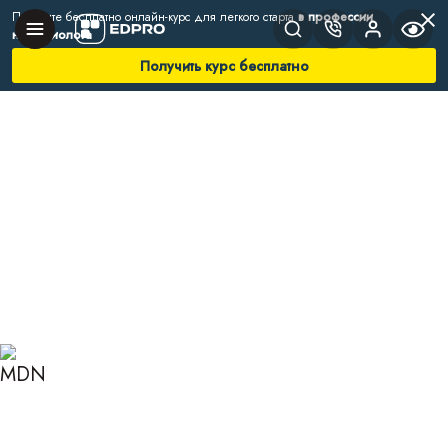
Получите бесплатно онлайн-курс для легкого старта
в профессии
нутрициолога
Получить курс бесплатно
Главная
Блог
Нутрициология
Пищевые консерванты: что скрывается под
буквой Е
ПИЩЕВЫЕ
КОНСЕРВАНТЫ: ЧТО
СКРЫВАЕТСЯ ПОД