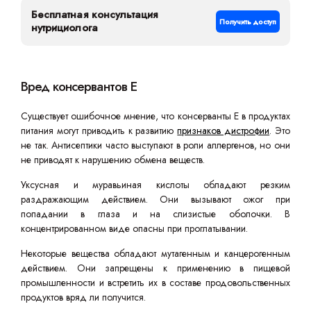
Бесплатная консультация
Получить доступ
нутрициолога
Вред консервантов Е
Существует ошибочное мнение, что консерванты Е в продуктах
питания могут приводить к развитию
признаков дистрофии
. Это
не так. Антисептики часто выступают в роли аллергенов, но они
не приводят к нарушению обмена веществ.
Уксусная и муравьиная кислоты обладают резким
раздражающим действием. Они вызывают ожог при
попадании в глаза и на слизистые оболочки. В
концентрированном виде опасны при проглатывании.
Некоторые вещества обладают мутагенным и канцерогенным
действием. Они запрещены к применению в пищевой
промышленности и встретить их в составе продовольственных
продуктов вряд ли получится.