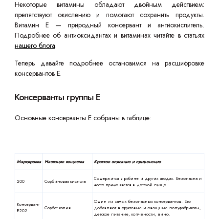
Некоторые витамины обладают двойным действием:
препятствуют окислению и помогают сохранить продукты.
Витамин Е — природный консервант и антиокислитель.
Подробнее об антиоксидантах и витаминах читайте в статьях
нашего блога
.
Теперь давайте подробнее остановимся на расшифровке
консервантов Е.
Консерванты группы Е
Основные консерванты Е собраны в таблице:
Маркировка
Название вещества
Краткое описание и применение
Содержится в рябине и других ягодах. Безопасна и
200
Сорбиновая кислота
часто применяется в детской пище.
Один из самых безопасных консервантов. Его
Консервант
Сорбат калия
добавляют в фруктовые и овощные полуфабрикаты,
Е202
детское питание, копчености, вино.