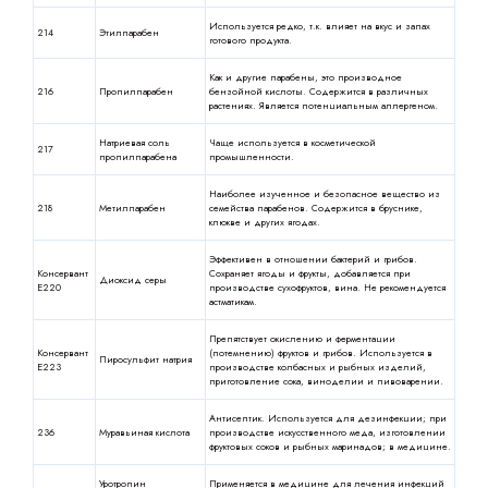
Используется редко, т.к. влияет на вкус и запах
214
Этилпарабен
готового продукта.
Как и другие парабены, это производное
216
Пропилпарабен
бензойной кислоты. Содержится в различных
растениях. Является потенциальным аллергеном.
Натриевая соль
Чаще используется в косметической
217
пропилпарабена
промышленности.
Наиболее изученное и безопасное вещество из
218
Метилпарабен
семейства парабенов. Содержится в бруснике,
клюкве и других ягодах.
Эффективен в отношении бактерий и грибов.
Консервант
Сохраняет ягоды и фрукты, добавляется при
Диоксид серы
Е220
производстве сухофруктов, вина. Не рекомендуется
астматикам.
Препятствует окислению и ферментации
Консервант
(потемнению) фруктов и грибов. Используется в
Пиросульфит натрия
Е223
производстве колбасных и рыбных изделий,
приготовление сока, виноделии и пивоварении.
Антисептик. Используется для дезинфекции; при
236
Муравьиная кислота
производстве искусственного меда, изготовлении
фруктовых соков и рыбных маринадов; в медицине.
Уротропин
Применяется в медицине для лечения инфекций