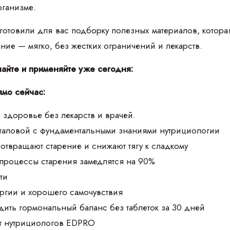
рганизме.
товили для вас подборку полезных материалов, которая п
тание — мягко, без жестких ограничений и лекарств.
чайте и применяйте уже сегодня:
ямо сейчас:
 здоровье без лекарств и врачей.
аталовой с фундаментальными знаниями нутрициологии
дотвращают старение и снижают тягу к сладкому
 процессы старения замедлятся на 90%
ти
ргии и хорошего самочувствия
дить гормональный баланс без таблеток за 30 дней
т нутрициологов EDPRO