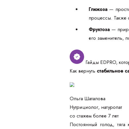
Глюкоза
— просто
процессы. Также 
Фруктоза
— приро
его заменитель, п
Гайды EDPRO, котор
Как вернуть
стабильное са
Ольга Шаталова
Нутрициолог, натуропат
со стажем более 7 лет
Постоянный голод, тяга 