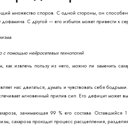
щий множество споров. С одной стороны, он способен у
у дофамина. С другой — его избыток может привести к 
о с помощью нейросетевых технологий
м, как извлечь пользу из него, можно ли заменить сах
авляет нас двигаться, думать и чувствовать себя бодрым
спечивает мгновенный прилив сил. Его дефицит может выз
сахароза, занимающая 99 % его состава. Оставшийся 
анизм, сахароза проходит процесс расщепления, разделяя