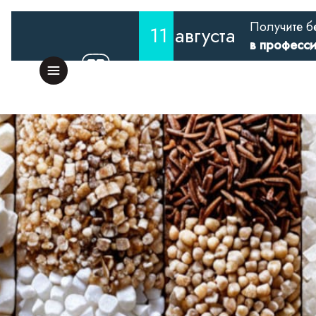
Получите б
11
августа
в професс