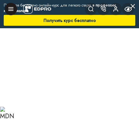
Получите бесплатно онлайн-курс для легкого старта
в профессии
нутрициолога
Получить курс бесплатно
Главная
Блог
Нутрициология
Как повысить холестерин
КАК ПОВЫСИТЬ
ХОЛЕСТЕРИН: СПОСОБЫ
И СОВЕТЫ