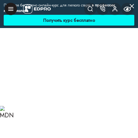
Получите бесплатно онлайн-курс для легкого старта
в профессии
нутрициолога
Получить курс бесплатно
Главная
Блог
Нутрициология
Как нутрициологу оставаться конкурентоспособным
КАК НУТРИЦИОЛОГУ
ОСТАВАТЬСЯ
КОНКУРЕНТОСПОСОБНЫ