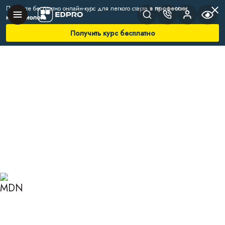
Получите бесплатно онлайн-курс для легкого старта
в профессии
нутрициолога
Получить курс бесплатно
Главная
Блог
Нутрициология
Анемия: причины, симптомы, лечение
АНЕМИЯ: ПРИЧИНЫ,
СИМПТОМЫ, ЛЕЧЕНИЕ