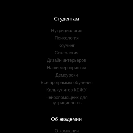
Студентам
Нутрициология
Психология
Коучинг
Сексология
Дизайн интерьеров
Наши мероприятия
Демоуроки
Все программы обучения
Калькулятор КБЖУ
Нейропомощник для
нутрициологов
Об академии
О компании