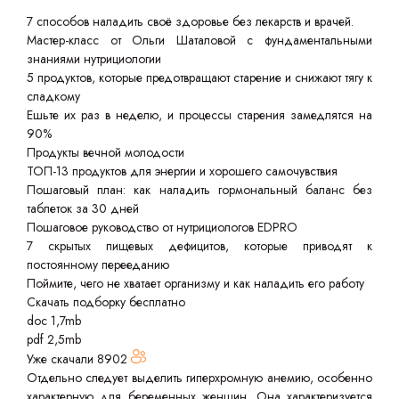
7 способов наладить своё здоровье без лекарств и врачей.
Мастер-класс от Ольги Шаталовой с фундаментальными
знаниями нутрициологии
5 продуктов, которые предотвращают старение и снижают тягу к
сладкому
Ешьте их раз в неделю, и процессы старения замедлятся на
90%
Продукты вечной молодости
ТОП-13 продуктов для энергии и хорошего самочувствия
Пошаговый план: как наладить гормональный баланс без
таблеток за 30 дней
Пошаговое руководство от нутрициологов EDPRO
7 скрытых пищевых дефицитов, которые приводят к
постоянному перееданию
Поймите, чего не хватает организму и как наладить его работу
Скачать подборку бесплатно
doc 1,7mb
pdf 2,5mb
Уже скачали
8902
Отдельно следует выделить гиперхромную анемию, особенно
характерную для беременных женщин. Она характеризуется