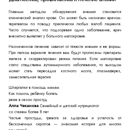
Главным методом обнаружения анемии становится
клинический анализ крови. Он может быть назначен врачом-
терапевтом по поводу практически любых жалоб пациента.
Часто случается, что подозревая одно заболевание, врач
внезапно выявляет у больного малокровие.
Назначенное лечение зависит от тяжести анемии и ее формы.
При легком варианте течения вам будут прописаны препараты
железа и скорректирован режим питания. Если малокровие
стало следствием аутоиммунного заболевания, то выходом
может стать пересадка костного мозга, плазмаферез,
заместительная терапия.
Шпаргалки в помощь мамам
Как помочь ребёнку болеть
реже в сезон простуд
Алла Чеканова
Семейный и детский нутрициолог
со стажем более 8 лет
Частые простуды, тревога за здоровье и усталость от
бесконечных сиропов — знакомая история для многих