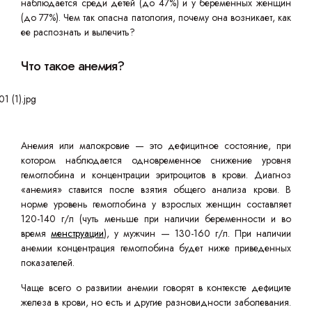
наблюдается среди детей (до 47%) и у беременных женщин
(до 77%). Чем так опасна патология, почему она возникает, как
ее распознать и вылечить?
Что такое анемия?
Анемия или малокровие — это дефицитное состояние, при
котором наблюдается одновременное снижение уровня
гемоглобина и концентрации эритроцитов в крови. Диагноз
«анемия» ставится после взятия общего анализа крови. В
норме уровень гемоглобина у взрослых женщин составляет
120-140 г/л (чуть меньше при наличии беременности и во
время
менструации
), у мужчин — 130-160 г/л. При наличии
анемии концентрация гемоглобина будет ниже приведенных
показателей.
Чаще всего о развитии анемии говорят в контексте дефиците
железа в крови, но есть и другие разновидности заболевания.