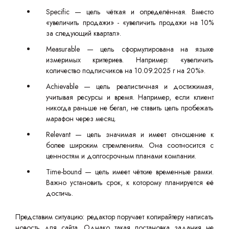
Specific — цель чёткая и определённая. Вместо
«увеличить продажи» - «увеличить продажи на 10%
за следующий квартал».
Measurable — цель сформулирована на языке
измеримых критериев. Например: «увеличить
количество подписчиков на 10.09.2025 г на 20%».
Achievable — цель реалистичная и достижимая,
учитывая ресурсы и время. Например, если клиент
никогда раньше не бегал, не ставить цель пробежать
марафон через месяц.
Relevant — цель значимая и имеет отношение к
более широким стремлениям. Она соотносится с
ценностям и долгосрочным планами компании.
Time-bound — цель имеет чёткие временные рамки.
Важно установить срок, к которому планируется её
достичь.
Представим ситуацию: редактор поручает копирайтеру написать
новость для сайта. Однако такая постановка задания не