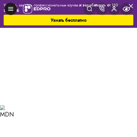
Узнайте, как стать профессиональным коучем
и зарабатывать от 150
000 руб
Узнать бесплатно
Главная
Блог
Коучинг
Ментальные установки: 5 шагов к изменению
мышления
МЕНТАЛЬНЫЕ
УСТАНОВКИ: 5 ШАГОВ К
ИЗМЕНЕНИЮ