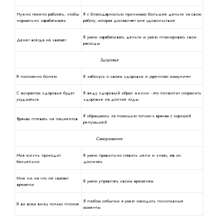
Нужно тяжело работать, чтобы
Я с благодарностью принимаю большие деньги за свою
нормально зарабатывать
работу, которая доставляет мне удовольствие
Я умею зарабатывать деньги и умею планировать свои
Денег всегда не хватает
расходы
Здоровье
Я постоянно болею
Я забочусь о своем здоровье и укрепляю иммунитет
С возрастом здоровье будет
Я веду здоровый образ жизни - это позволит сохранить
ухудшаться
здоровье на долгие годы
Я обращаюсь за помощью только к врачам с хорошей
Врачам плевать на пациентов
репутацией
Саморазвитие
Моя жизнь проходит
Я умею правильно ставить цели и знаю, как их
бесцельно
достигать
Мне ни на что не хватает
Я умею управлять своим временем
времени
В любом событии я умею находить позитивные
Я во всем вижу только плохое
моменты