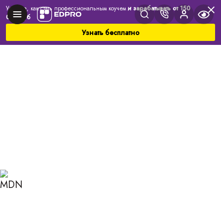
Узнайте, как стать профессиональным коучем
и зарабатывать от 150
000 руб
Узнать бесплатно
Главная
Блог
Коучинг
Лучший курс по коучингу
ЛУЧШИЙ КУРС ПО
КОУЧИНГУ