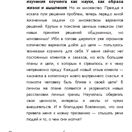
изучения коучинга как науки, как образа
жизни и мышления
. Но их множество. Прежде я
искала пути решения проблем, теперь передо мной
жизненные задачи со множеством вариантов
решений. Крутым и поистине ценным навыком стал
навык принятия решений обдуманных, но
мгновенных! Ибо в голове держится уже огромное
количество вариантов дойти до цели — пользуюсь
техниками коучинга для себя. У меня сейчас нет
постоянных клиентов и заказов, но есть большие
планы и цели, к которым я стремлюсь и к чему
непременно приду. Каждый новый отзыв клиента —
«монетка в копилочку» моего внутреннего счастья: я
помогла человеку быть ближе к своей цели! В
личном же плане появился и укоренился навык
расстановки личных границ. Научилась оберегать
свои ценности, интересы и мечты от чужих
вмешательств. И я благодарю Вселенную, что она
привела меня к моему призванию — слышать речи
людей и то, о чем они молчат!