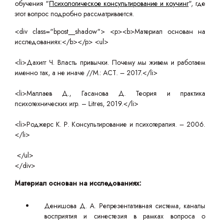
обучения "
Психологическое консультирование и коучинг
", где
этот вопрос подробно рассматривается.
<div class="bpost__shadow"> <p><b>Материал основан на
исследованиях:</b></p> <ul>
<li>Дахигг Ч. Власть привычки. Почему мы живем и работаем
именно так, а не иначе //М.: АСТ. – 2017.</li>
<li>Маллаев Д., Гасанова Д. Теория и практика
психотехнических игр. – Litres, 2019.</li>
<li>Роджерс К. Р. Консультирование и психотерапия. – 2006.
</li>
</ul>
</div>
Материал основан на исследованиях:
Денишова Д. А. Репрезентативная система, каналы
восприятия и синестезия в рамках вопроса о