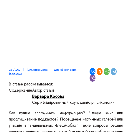
ЭТО ЗНАНИЕ?
22.01.2021 | 10043 просмотра | Дата обновления:
18.08.2025
В статье рассказывается:
Содержание
Автор статьи
Варвара Косова
Сертифицированный коуч, магистр психологии
Как лучше запоминать информацию? Чтение книг или
прослушивание подкастов? Посещение картинных галерей или
участие в танцевальных флешмобах? Такие вопросы решает
репрезентативная система - самый активный способ восприятия