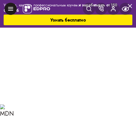
Узнайте, как стать профессиональным коучем
и зарабатывать от 150
000 руб
Узнать бесплатно
Главная
Блог
Коучинг
Как узнать свою репрезентативную систему и где
вам может пригодиться это знание?
КАК УЗНАТЬ СВОЮ
РЕПРЕЗЕНТАТИВНУЮ
СИСТЕМУ И ГДЕ ВАМ
МОЖЕТ ПРИГОДИТЬСЯ