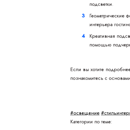
подсветки.
Геометрические ф
интерьера гостин
Креативная подсв
помощью подчерки
Если вы хотите подробне
познакомитесь с основам
#освещение
#стильинтер
Категории по теме: