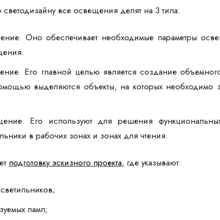
о светодизайну все освещения делят на 3 типа:
ние. Оно обеспечивает необходимые параметры осве
щения.
ение. Его главной целью является создание объемног
омощью выделяются объекты, на которых необходимо зао
щение. Его используют для решения функциональных
льники в рабочих зонах и зонах для чтения.
ает
подготовку эскизного проекта
, где указывают:
 светильников;
зуемых ламп;