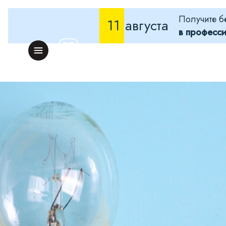
Получите б
11
августа
в професс