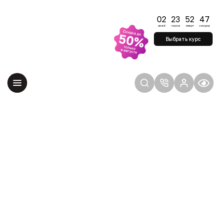
Успейте начать
обучение по
02
23
52
47
старым ценам
дней
часов
минут
секунд
Удерживаем цены до
Выбрать курс
конца августа —
учитесь на выгодных
условиях
Главная
Сведения об образовательной организации
Преподаватели
Воробьева Ирина