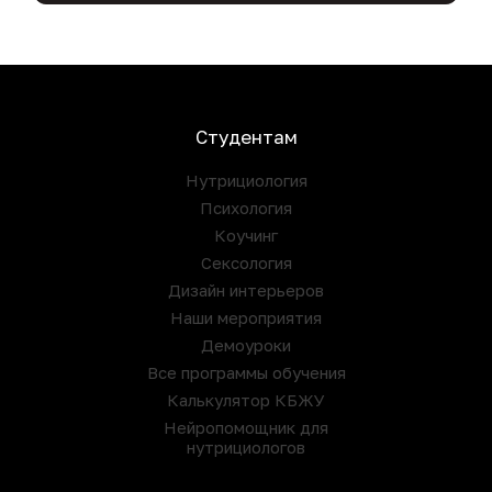
Студентам
Нутрициология
Психология
Коучинг
Сексология
Дизайн интерьеров
Наши мероприятия
Демоуроки
Все программы обучения
Калькулятор КБЖУ
Нейропомощник для
нутрициологов