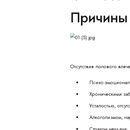
Причины 
Отсутствие полового вле
Психо-эмоционал
Хроническими за
Усталостью, отсу
Алкоголизмом, на
Страхом неудачи;