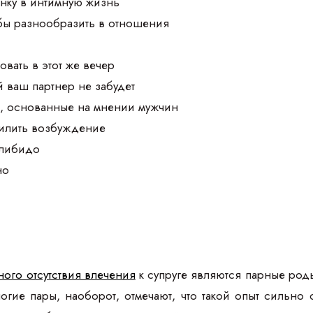
нку в интимную жизнь
обы разнообразить в отношения
овать в этот же вечер
й ваш партнер не забудет
а, основанные на мнении мужчин
силить возбуждение
 либидо
но
ого отсутствия влечения
к супруге являются парные роды
ногие пары, наоборот, отмечают, что такой опыт сильн