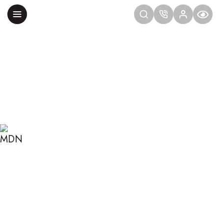
Главная
Блог
Сексология
Лучший курс по сексологии
ЛУЧШИЙ КУРС ПО
СЕКСОЛОГИИ