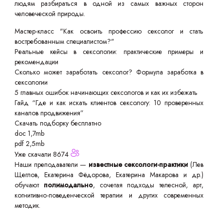
людям разбираться в одной из самых важных сторон
человеческой природы.
Мастер-класс "Как освоить профессию сексолог и стать
востребованным специалистом?"
Реальные кейсы в сексологии: практические примеры и
рекомендации
Сколько может заработать сексолог? Формула заработка в
сексологии
5 главных ошибок начинающих сексологов и как их избежать
Гайд “Где и как искать клиентов сексологу: 10 проверенных
каналов продвижения”
Скачать подборку бесплатно
doc 1,7mb
pdf 2,5mb
Уже скачали 8674
Наши преподаватели —
известные сексологи-практики
(Лев
Щеглов, Екатерина Фёдорова, Екатерина Макарова и др.)
обучают
полимодально
, сочетая подходы телесной, арт,
когнитивно-поведенческой терапии и других современных
методик.