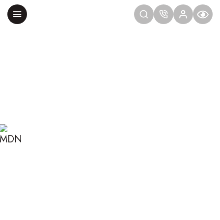
Главная
Блог
Сексология
Как сексологу оставаться конкурентоспособным
КАК СЕКСОЛОГУ
ОСТАВАТЬСЯ
КОНКУРЕНТОСПОСОБНЫ