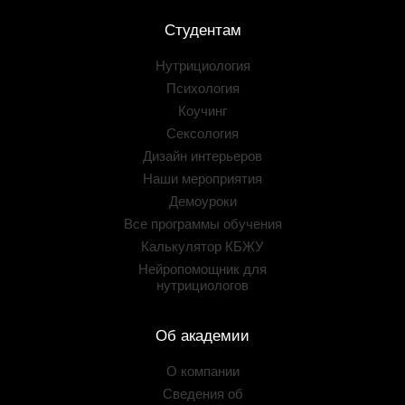
Студентам
Нутрициология
Психология
Коучинг
Сексология
Дизайн интерьеров
Наши мероприятия
Демоуроки
Все программы обучения
Калькулятор КБЖУ
Нейропомощник для
нутрициологов
Об академии
О компании
Сведения об