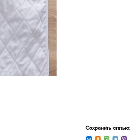
СЕКС
ПО
ЖИЗН
Сохранить статью: