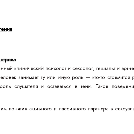
гения
строва
ный клинический психолог и сексолог, гештальт и арт-те
овек занимает ту или иную роль — кто-то стремится ру
 роль слушателя и оставаться в тени. Такое поведен
рим понятия активного и пассивного партнера в сексуа