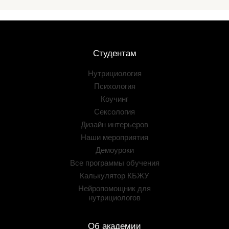
Студентам
Нутрициология
Психология
Коучинг
Сексология
Дизайн интерьеров
Наши мероприятия
Демоуроки
Все программы обучения
Калькулятор КБЖУ
Нейропомощник для
нутрициологов
Об академии