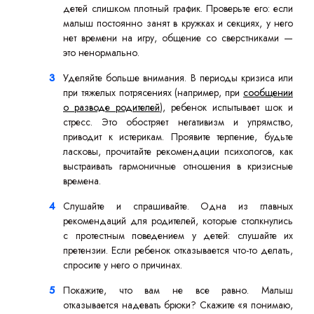
детей слишком плотный график. Проверьте его: если
малыш постоянно занят в кружках и секциях, у него
нет времени на игру, общение со сверстниками —
это ненормально.
Уделяйте больше внимания. В периоды кризиса или
при тяжелых потрясениях (например, при
сообщении
о разводе родителей
), ребенок испытывает шок и
стресс. Это обостряет негативизм и упрямство,
приводит к истерикам. Проявите терпение, будьте
ласковы, прочитайте рекомендации психологов, как
выстраивать гармоничные отношения в кризисные
времена.
Слушайте и спрашивайте. Одна из главных
рекомендаций для родителей, которые столкнулись
с протестным поведением у детей: слушайте их
претензии. Если ребенок отказывается что-то делать,
спросите у него о причинах.
Покажите, что вам не все равно. Малыш
отказывается надевать брюки? Скажите «я понимаю,