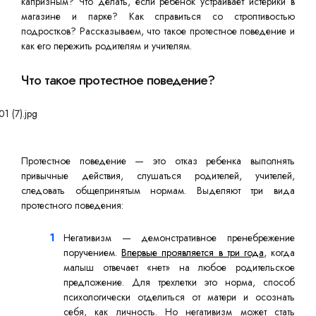
капризным? Что делать, если ребенок устраивает истерики в
магазине и парке? Как справиться со строптивостью
подростков? Рассказываем, что такое протестное поведение и
как его пережить родителям и учителям.
Что такое протестное поведение?
Протестное поведение — это отказ ребенка выполнять
привычные действия, слушаться родителей, учителей,
следовать общепринятым нормам. Выделяют три вида
протестного поведения:
Негативизм — демонстративное пренебрежение
поручением.
Впервые проявляется в три года
, когда
малыш отвечает «нет» на любое родительское
предложение. Для трехлетки это норма, способ
психологически отделиться от матери и осознать
себя, как личность. Но негативизм может стать