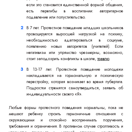
если это становится единственной формой общения,
есть перегибы в воспитании: авторитарное
подавление или попустительство.
В 7 лет. Протестное поведение младших школьников
провоцируется выросшей нагрузкой на психику,
необходимостью адаптироваться в социуме,
появлению новых авторитетов (учителей). Если
негативизм или упрямство чрезмерны, возможно,
стоит заподозрить конфликты в школе,
травлю
.
В 13-17 лет. Протестное поведение молодежи
накладывается на гормональную и психическую
перестройку, которая возникает во время пубертата.
Подростки стремятся самоутвердиться, заявить об
индивидуальности своего «Я».
Любые формы протестного поведения нормальны, пока не
мешают ребенку строить гармоничные отношения с
окружающими и спокойно воспринимать поручения,
требования и ограничения. В противном случае строптивость и