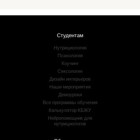
Студентам
Нутрициология
Психология
Коучинг
Сексология
Дизайн интерьеров
Наши мероприятия
Демоуроки
Все программы обучения
Калькулятор КБЖУ
Нейропомощник для
нутрициологов