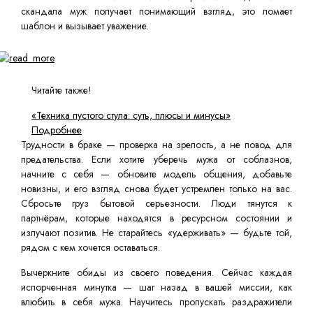
скандала муж получает понимающий взгляд, это ломает
шаблон и вызывает уважение.
Читайте также!
«Техника пустого стула: суть, плюсы и минусы»
Подробнее
Трудности в браке — проверка на зрелость, а не повод для
предательства. Если хотите уберечь мужа от соблазнов,
начните с себя — обновите модель общения, добавьте
новизны, и его взгляд снова будет устремлен только на вас.
Сбросьте груз бытовой серьезности. Люди тянутся к
партнёрам, которые находятся в ресурсном состоянии и
излучают позитив. Не старайтесь «удерживать» — будьте той,
рядом с кем хочется оставаться.
Вычеркните обиды из своего поведения. Сейчас каждая
испорченная минутка — шаг назад в вашей миссии, как
влюбить в себя мужа. Научитесь пропускать раздражители