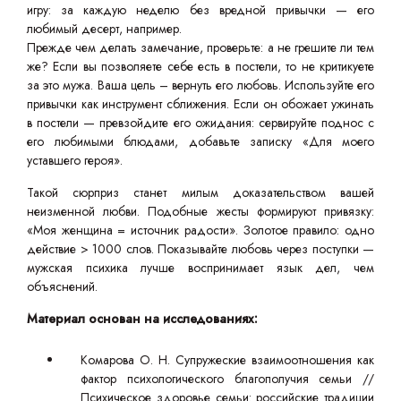
игру: за каждую неделю без вредной привычки — его
любимый десерт, например.
Прежде чем делать замечание, проверьте: а не грешите ли тем
же? Если вы позволяете себе есть в постели, то не критикуете
за это мужа. Ваша цель – вернуть его любовь. Используйте его
привычки как инструмент сближения. Если он обожает ужинать
в постели — превзойдите его ожидания: сервируйте поднос с
его любимыми блюдами, добавьте записку «Для моего
уставшего героя».
Такой сюрприз станет милым доказательством вашей
неизменной любви. Подобные жесты формируют привязку:
«Моя женщина = источник радости». Золотое правило: одно
действие > 1000 слов. Показывайте любовь через поступки —
мужская психика лучше воспринимает язык дел, чем
объяснений.
Материал основан на исследованиях:
Комарова О. Н. Супружеские взаимоотношения как
фактор психологического благополучия семьи //
Психическое здоровье семьи: российские традиции