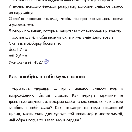
Простые способы наладить контакт без страха и зажимов
7 техник психологической разгрузки, которые снимают стресс
за пару минут
Освойте простые приемы, чтобы быстро возвращать фокус
и уверенность
5 легких привычек, которые защитят вас от выгорания и тревоги
Простые шаги, чтобы вернуть силы и желание действовать
Скачать подборку бесплатно
doc 1,7mb
pdf 2,5mb
Уже скачали 14827
Как влюбить в себя мужа заново
Понимание ситуации — лишь начало долгого пути к
возрождению былой страсти. Как вернуть мужчине те
трепетные ощущения, которые когда-то вас связывали, и снова
влюбить в себя мужа? Как, несмотря на годы совместной
жизни, вновь стать для супруга той желанной и неотразимой,
чей образ когда-то запал ему в сердце?