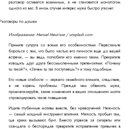
разговор оставался взаимным, а не становился монологом
одного из вас. В ином случае интерес мужа быстро угаснет.
Изображение: Manuel Meurisse / unsplash.com
Примите супруга со всеми его особенностями. Перестаньте
бороться с тем, что было частью его личности еще до вашей
встречи, — вы ведь полюбили его именно таким. Прекратите
изводить друг друга бессмысленными претензиями: «Почему
ты такой?», «Зачем ты так поступаешь?» и тому подобным.
Его новые слабости — зеркало семейного климата, следствие,
а не корень проблемы. Прежде чем обвинять мужа,
проанализируйте, какие изменения в ваших отношениях могли
спровоцировать такое поведение.
Ищите глубинные мотивы вместе, без нравоучений. Нежность
— самый мощный инструмент влияния. Мягкость пробьет там,
где крики вызывают бунт. Вместо упреков за сигареты или
скандала о беспорядке превратите исправление привычек в