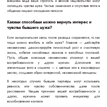
внешнем виде ваша строгость и вечное недовольство могут
охлаждать чувства мужа. Частые замечания и отсутствие тепла в
общении лишают отношения легкости.
Какими способами можно вернуть интерес и
чувства бывшего мужа?
Если эмоциональная связь после развода сохраняется, то как
тогда можно влюбить в себя мужа? Главное — действуйте
ненавязчиво: демонстрируйте личностный рост и счастливую
жизнь, избегая назойливых звонков и жалобных посланий.
Пусть общие знакомые ненавязчиво упомянут о вашей
востребованности у других мужчин. Дополните это
элегантными фото в соцсетях — с цветами или в атмосферных
местах, создавая образ интересной, независимой женщины.
В некоторых случаях бывшие партнёры могут испытывать
ревность или чувство собственничества даже после
расставания. Увидев признаки вашей востребованности у
других, мужчина может проявить инициативу для
возобновления контакта.