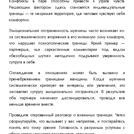
Конфликты в паре способны привести к утрате чувств.
Решающим фактором здесь становятся индивидуальные
границы — та незримая территория, где человек чувствует себя
комфортно.
Эмоциональная отстраненность мужчины часто возникает из-
за систематического вторжения в его интимную зону комфорта,
что нарушает психологические границы. Яркий пример —
партнерша, чьи саркастичные комментарии под видом
«безобидных шуток» методично подрывают уверенность
супруга в себе.
Охлаждение в отношениях может быть вызвано и
пренебрежением границами женщины. Когда мужчина
систематически критикует ее интересы или увлечения, это
заставляет супругу эмоционально отстраняться. В результате
оба партнера начинают дистанцироваться, проводя все
меньше времени вместе.
Проведите откровенный разговор о взаимных границах. Четко
сформулируйте, что вызывает у вас неприятие, и постарайтесь
понять его точку зрения. Готовность к разумным уступкам с
обеих сторон поможет восстановить гармонию.