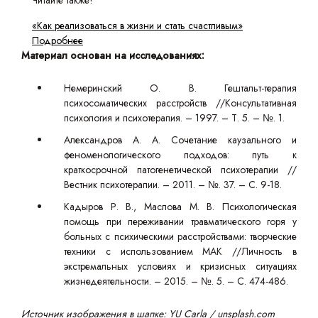
Читайте также!
«Как реализоваться в жизни и стать счастливым»
Подробнее
Материал основан на исследованиях:
Немеринский О. В. Гештальт-терапия
психосоматических расстройств //Консультативная
психология и психотерапия. – 1997. – Т. 5. – №. 1.
Александров А. А. Сочетание каузального и
феноменологического подходов: путь к
краткосрочной патогенетической психотерапии //
Вестник психотерапии. – 2011. – №. 37. – С. 9-18.
Кадыров Р. В., Маслова М. В. Психологическая
помощь при переживании травматического горя у
больных с психическими расстройствами: творческие
техники с использованием МАК //Личность в
экстремальных условиях и кризисных ситуациях
жизнедеятельности. – 2015. – №. 5. – С. 474-486.
Источник изображения в шапке: YU Carla / unsplash.com