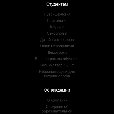
Студентам
Нутрициология
Психология
Коучинг
Сексология
Дизайн интерьеров
Наши мероприятия
Демоуроки
Все программы обучения
Калькулятор КБЖУ
Нейропомощник для
нутрициологов
Об академии
О компании
Сведения об
образовательной