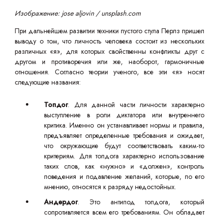
Изображение: jose aljovin / unsplash.com
При дальнейшем развитии техники пустого стула Перлз пришел
выводу о том, что личность человека состоит из нескольких
различных «я», для которых свойственны конфликты друг с
другом и противоречия или же, наоборот, гармоничные
отношения. Согласно теории ученого, все эти «я» носят
следующие названия:
Топдог
. Для данной части личности характерно
выступление в роли диктатора или внутреннего
критика. Именно он устанавливает нормы и правила,
предъявляет определенные требования и ожидает,
что окружающие будут соответствовать каким-то
критериям. Для топдога характерно использование
таких слов, как «нужно» и «должен», контроль
поведения и подавление желаний, которые, по его
мнению, относятся к разряду недостойных.
Андердог
. Это антипод топдога, который
сопротивляется всем его требованиям. Он обладает