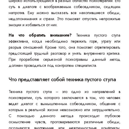
широко использующийся в разных областях психотерапии. Его
суть в диалоге с воображаемым собеседником, сидящим
напротив. Ему можно высказать все накопившиеся обиды,
недопонимания и страхи. Это поможет отпустить непрожитые
эмоции и избавиться от них.
На что обратить внимание?
Техника пустого стула
эффективна, когда необходимо пережить горе, утрату или
разрыв отношений. Кроме того, она помогает отрепетировать
предстоящий трудный разговор и унять внутреннего критика.
При проработке серьезной психотравмы данный метод
должен проводиться под контролем специалиста.
Что представляет собой техника пустого стула
Техника пустого стула – это одно из направлений в
психотерапии, суть которого заключается в том, что человек
ведет диалог с вымышленным собеседником, общение с
которым в реальной жизни невозможно или затруднительно.
С помощью данного метода происходит глубокое
осмысление чувств, проговариваются различные обиды,
осознаются внутренние или межличностные конфликты.