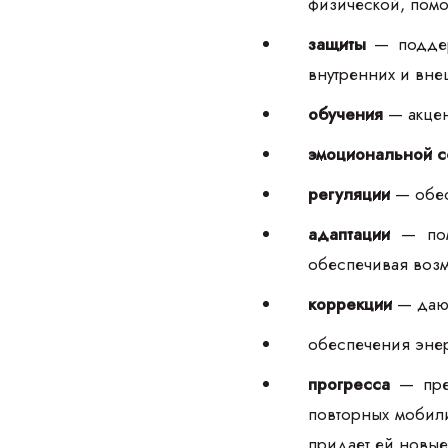
физической, помо
защиты
— поддерж
внутренних и вне
обучения
— акцен
эмоциональной 
регуляции
— обес
адаптации
— помо
обеспечивая возм
коррекции
— дают
обеспечения энер
прогресса
— пред
повторных мобили
придает ей новые