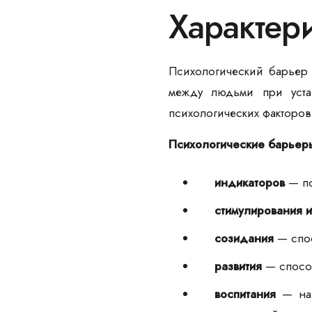
Характер
Психологический барьер 
между людьми при устан
психологических факторов
Психологические барьеры
индикаторов
— по
стимулирования 
созидания
— спос
развития
— способ
воспитания
— нац