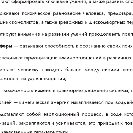
гают сформировать ключевые умения, а также развить сп
ивают психическое равновесие человека, предотвращ
шних конфликтов, а также тревожных и дискомфортных п
тируют внимание на развитии умений преодолевать преп
сферы
— развивают способность к осознанию своих псих
печивают гармонизацию взаимоотношений в различных 
гают человеку находить баланс между своими потре
ожность их удовлетворения;
 возможность изменять траекторию движения системы, п
гией — кинетическая энергия накапливается под возде
ставляют собой эволюционный процесс, в ходе кото
заций, закрепляются и усиливаются; это приводит к п
 качественные характеристики.