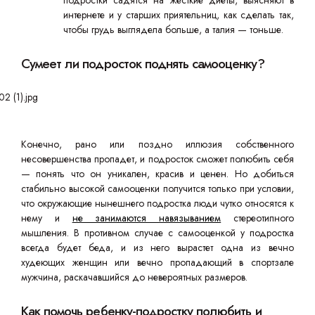
подростки садятся на жесткие диеты, выясняют в
интернете и у старших приятельниц, как сделать так,
чтобы грудь выглядела больше, а талия — тоньше.
Сумеет ли подросток поднять самооценку?
Конечно, рано или поздно иллюзия собственного
несовершенства пропадет, и подросток сможет полюбить себя
— понять что он уникален, красив и ценен. Но добиться
стабильно высокой самооценки получится только при условии,
что окружающие нынешнего подростка люди чутко относятся к
нему и
не занимаются навязыванием
стереотипного
мышления. В противном случае с самооценкой у подростка
всегда будет беда, и из него вырастет одна из вечно
худеющих женщин или вечно пропадающий в спортзале
мужчина, раскачавшийся до невероятных размеров.
Как помочь ребенку-подростку полюбить и