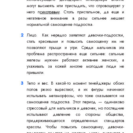
могут высмеять или пристыдить, что спровоцирует у
него п
сихотравму
. Столь пристальное, да еще и
негативное внимание в разы сильнее мешает
нормальной самооценке подростка.
Лицо. Как нередко заявляют девочки-подростки,
стать красивыми и повысить самооценку им не
позволяют прыщи и угри. Среди мальчиков эта
проблема распространена еще сильнее: сальные
железы мужчин работают активнее женских, а
ухаживать за кожей многие молодые люди не
привыкли.
Тело и вес. В какой-то момент тинейджеры обоих
полов резко вырастают, а их фигуры начинают
испытывать метаморфозы, что тоже сказывается на
самооценке подростка. Этот период — одинаково
стрессовый для мальчиков и девочек, но последние
испытывают давление со стороны общества,
придерживающегося определенных стандартов
красоты. Чтобы повысить самооценку, девочки-