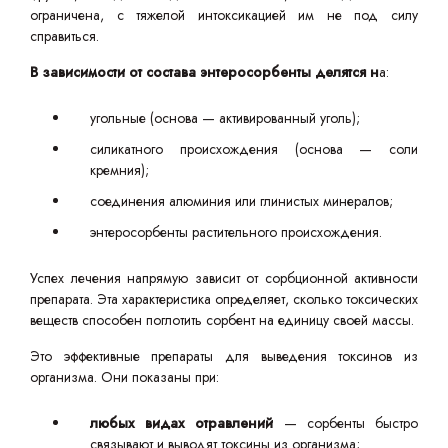
ограничена, с тяжелой интоксикацией им не под силу
справиться.
В зависимости от состава энтеросорбенты делятся н
а:
угольные (основа — активированный уголь);
силикатного происхождения (основа — соли
кремния);
соединения алюминия или глинистых минералов;
энтеросорбенты растительного происхождения.
Успех лечения напрямую зависит от сорбционной активности
препарата. Эта характеристика определяет, сколько токсических
веществ способен поглотить сорбент на единицу своей массы.
Это эффективные препараты для выведения токсинов из
организма. Они показаны при:
любых видах отравлений
— сорбенты быстро
связывают и выводят токсины из организма;