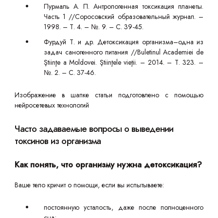
Пурмаль А. П. Антропогенная токсикация планеты.
Часть 1 //Соросовский образовательный журнал. –
1998. – Т. 4. – №. 9. – С. 39-45.
Фурдуй Т. и др. Детоксикация организма–одна из
задач саногенного питания //Buletinul Academiei de
Ştiinţe a Moldovei. Ştiinţele vieţii. – 2014. – Т. 323. –
№. 2. – С. 37-46.
Изображение в шапке статьи подготовлено с помощью
нейросетевых технологий
Часто задаваемые вопросы о выведении
токсинов из организма
Как понять, что организму нужна детоксикация?
Ваше тело кричит о помощи, если вы испытываете:
постоянную усталость, даже после полноценного
сна;