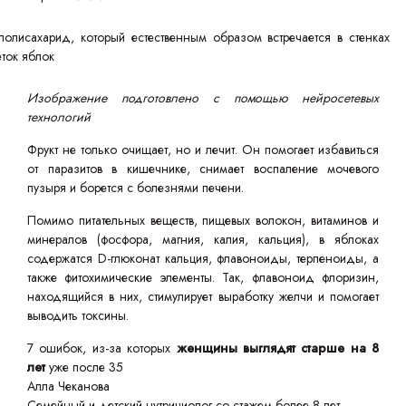
Изображение подготовлено с помощью нейросетевых
технологий
Фрукт не только очищает, но и лечит. Он помогает избавиться
от паразитов в кишечнике, снимает воспаление мочевого
пузыря и борется с болезнями печени.
Помимо питательных веществ, пищевых волокон, витаминов и
минералов (фосфора, магния, калия, кальция), в яблоках
содержатся D-глюконат кальция, флавоноиды, терпеноиды, а
также фитохимические элементы. Так, флавоноид флоризин,
находящийся в них, стимулирует выработку желчи и помогает
выводить токсины.
7 ошибок, из-за которых
женщины выглядят старше на 8
лет
уже после 35
Алла Чеканова
Семейный и детский нутрициолог со стажем более 8 лет