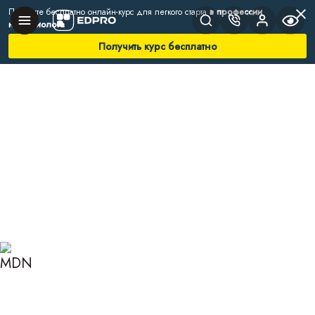
Получите бесплатно онлайн-курс для легкого старта
в профессии
нутрициолога
Получить курс бесплатно
Главная
Блог
Нутрициология
Как происходит выведение токсинов из
организма
КАК ПРОИСХОДИТ
ВЫВЕДЕНИЕ ТОКСИНОВ
ИЗ ОРГАНИЗМА