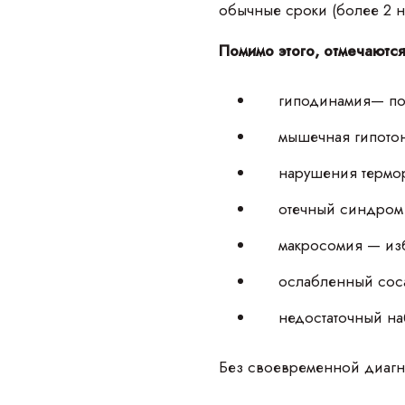
обычные сроки (более 2 н
Помимо этого, отмечаютс
гиподинамия— по
мышечная гипото
нарушения термор
отечный синдром 
макросомия — изб
ослабленный соса
недостаточный на
Без своевременной диагно