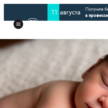
Получите б
11
августа
в професс