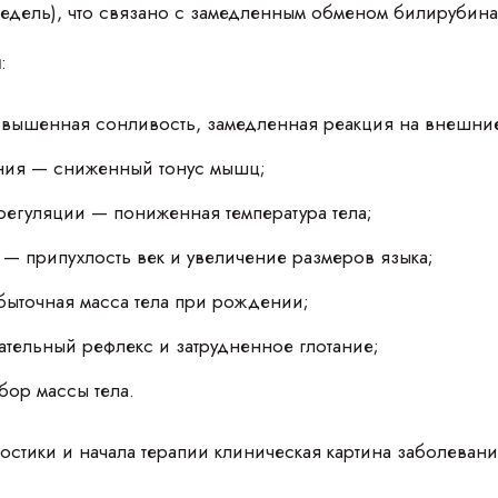
едель), что связано с замедленным обменом билирубина
я
:
вышенная сонливость, замедленная реакция на внешние
ния — сниженный тонус мышц;
егуляции — пониженная температура тела;
— припухлость век и увеличение размеров языка;
ыточная масса тела при рождении;
тельный рефлекс и затрудненное глотание;
бор массы тела.
стики и начала терапии клиническая картина заболевания