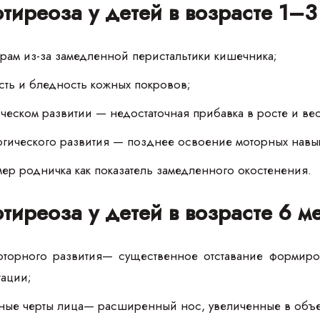
тиреоза у детей в возрасте 1–3
орам из-за замедленной перистальтики кишечника;
ть и бледность кожных покровов;
ическом развитии — недостаточная прибавка в росте и вес
гического развития — позднее освоение моторных навы
ер родничка как показатель замедленного окостенения.
тиреоза у детей в возрасте 6 м
оторного развития— существенное отставание формиров
тации;
ные черты лица— расширенный нос, увеличенные в объе