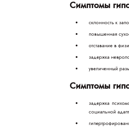
Симптомы гипо
склонность к зап
повышенная сухос
отставание в физ
задержка невроло
увеличенный разм
Симптомы гипо
задержка психом
социальной адап
гипертрофирован