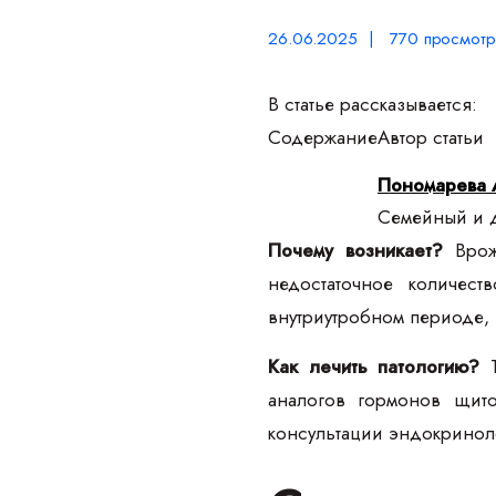
26.06.2025 | 770 просмотр
В статье рассказывается:
Содержание
Автор статьи
Пономарева 
Семейный и д
Почему возникает?
Врожд
недостаточное количе
внутриутробном периоде, 
Как лечить патологию?
Т
аналогов гормонов щито
консультации эндокриноло