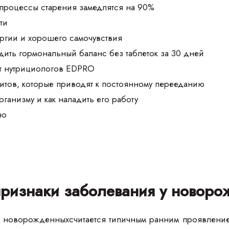
 процессы старения замедлятся на 90%
ти
ргии и хорошего самочувствия
дить гормональный баланс без таблеток за 30 дней
т нутрициологов EDPRO
итов, которые приводят к постоянному перееданию
организму и как наладить его работу
но
признаки заболевания у новоро
 новорожденныхсчитается типичным ранним проявление