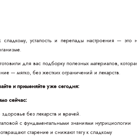
к сладкому, усталость и перепады настроения — это 
рганизме.
товили для вас подборку полезных материалов, которая п
тание — мягко, без жестких ограничений и лекарств.
чайте и применяйте уже сегодня:
ямо сейчас:
 здоровье без лекарств и врачей.
аталовой с фундаментальными знаниями нутрициологии
дотвращают старение и снижают тягу к сладкому