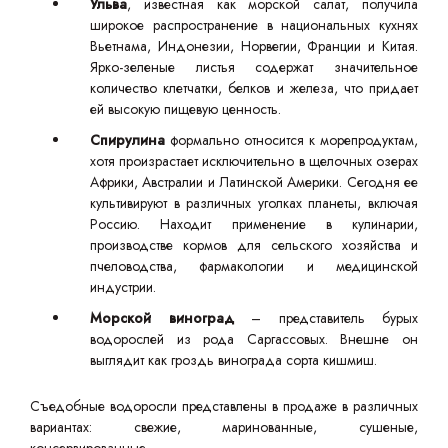
Ульва
, известная как морской салат, получила
широкое распространение в национальных кухнях
Вьетнама, Индонезии, Норвегии, Франции и Китая.
Ярко-зеленые листья содержат значительное
количество клетчатки, белков и железа, что придает
ей высокую пищевую ценность.
Спирулина
формально относится к морепродуктам,
хотя произрастает исключительно в щелочных озерах
Африки, Австралии и Латинской Америки. Сегодня ее
культивируют в различных уголках планеты, включая
Россию. Находит применение в кулинарии,
производстве кормов для сельского хозяйства и
пчеловодства, фармакологии и медицинской
индустрии.
Морской виноград
– представитель бурых
водорослей из рода Саргассовых. Внешне он
выглядит как гроздь винограда сорта кишмиш.
Съедобные водоросли представлены в продаже в различных
вариантах: свежие, маринованные, сушеные,