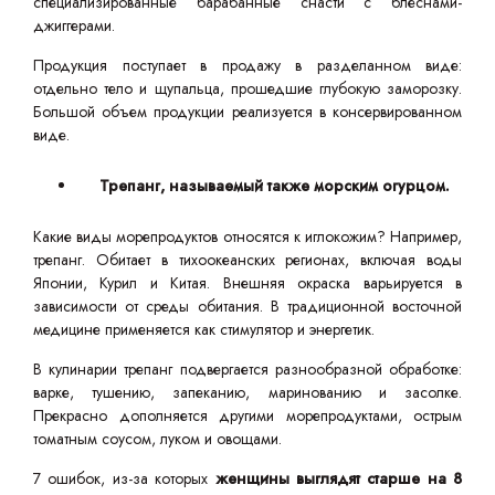
специализированные барабанные снасти с блеснами-
джиггерами.
Продукция поступает в продажу в разделанном виде:
отдельно тело и щупальца, прошедшие глубокую заморозку.
Большой объем продукции реализуется в консервированном
виде.
Трепанг, называемый также морским огурцом.
Какие виды морепродуктов относятся к иглокожим? Например,
трепанг. Обитает в тихоокеанских регионах, включая воды
Японии, Курил и Китая. Внешняя окраска варьируется в
зависимости от среды обитания. В традиционной восточной
медицине применяется как стимулятор и энергетик.
В кулинарии трепанг подвергается разнообразной обработке:
варке, тушению, запеканию, маринованию и засолке.
Прекрасно дополняется другими морепродуктами, острым
томатным соусом, луком и овощами.
7 ошибок, из-за которых
женщины выглядят старше на 8