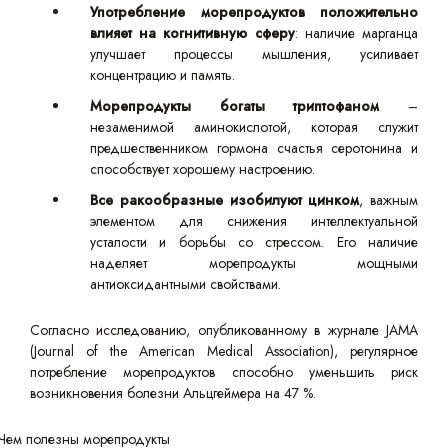
Употребление морепродуктов положительно
влияет на когнитивную сферу
: наличие марганца
улучшает процессы мышления, усиливает
концентрацию и память.
Морепродукты богаты триптофаном
–
незаменимой аминокислотой, которая служит
предшественником гормона счастья серотонина и
способствует хорошему настроению.
Все ракообразные изобилуют цинком
, важным
элементом для снижения интеллектуальной
усталости и борьбы со стрессом. Его наличие
наделяет морепродукты мощными
антиоксидантными свойствами.
Согласно исследованию, опубликованному в журнале JAMA
(Journal of the American Medical Association), регулярное
потребление морепродуктов способно уменьшить риск
возникновения болезни Альцгеймера на 47 %.