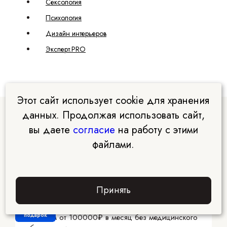
Сексология
Психология
Дизайн интерьеров
Эксперт.PRO
Этот сайт использует cookie для хранения
данных. Продолжая использовать сайт,
Курсы Академии EDPRO
вы даете
согласие
на работу с этими
файлами.
Принять
Интегративная нутрициология
Решите проблемы со здоровьем и освойте профессию с
Забрать
подарок
доходом от 100000₽ в месяц без медицинского