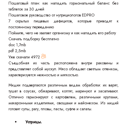
Пошаговый план: как наладить гормональный баланс без
таблеток за 30 дней
Пошаговое руководство от нутрициологов EDPRO
7 скрытых пищевых дефицитов, которые приводят к
постоянному перееданию
Поймите, чего не хватает организму и как наладить его работу
Скачать подборку бесплатно
doc 1,7mb
pdf 2,5mb
Уже скачали
4972
Съедобная их часть расположена внутри раковины и
представляет собой мускул. Мясо обладает светлым оттенком,
характеризуется нежностью и мягкостью.
Мидии подвергаются различным видам обработки: их варят,
тушат в соусах, обжаривают, коптят, маринуют и засаливают.
Отлично гармонируют с картофелем, различными крупами,
макаронными изделиями, овощами и майонезом. Из мидий
готовят супы, рагу, пловы, пасты, суфле и салаты.
Устрицы.