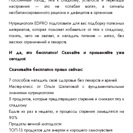
Постоянный голод, тяга к сладкому, усталость и перепады
настроения — это не «слабая воля», а сигналы
несбалансированного рациона и дефицитов в организме.
Нутрициологи EDPRO подготовили для вас подборку полезных
материалов, которая поможет избавиться от тяги к сладкому,
понять, чего не хватает, и наладить питание — мягко, без
жестких ограничений и лекарств.
И да, это бесплатно! Скачайте и применяйте уже
сегодня:
Скачивайте бесплатно прямо сейчас:
7 способов наладить своё здоровье без лекарств и врачей.
Мастер-класс от Ольги Шаталовой с фундаментальными
знаниями нутрициологии
5 продуктов, которые предотвращают старение и снижают тягу к
сладкому
Ешьте их раз в неделю, и процессы старения замедлятся на
90%
Продукты вечной молодости
ТОП-13 продуктов для энергии и хорошего самочувствия