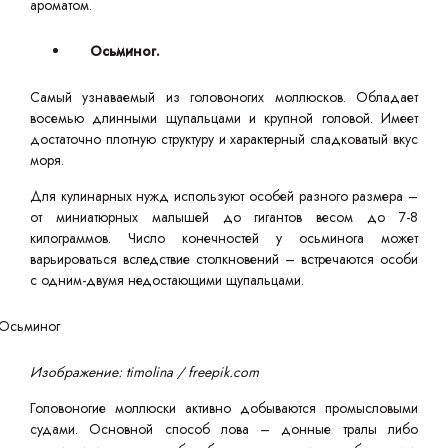
ароматом.
Осьминог.
Самый узнаваемый из головоногих моллюсков. Обладает
восемью длинными щупальцами и крупной головой. Имеет
достаточно плотную структуру и характерный сладковатый вкус
моря.
Для кулинарных нужд используют особей разного размера –
от миниатюрных малышей до гигантов весом до 7-8
килограммов. Число конечностей у осьминога может
варьироваться вследствие столкновений – встречаются особи
с одним-двумя недостающими щупальцами.
Изображение: timolina / freepik.com
Головоногие моллюски активно добываются промысловыми
судами. Основной способ лова – донные тралы либо