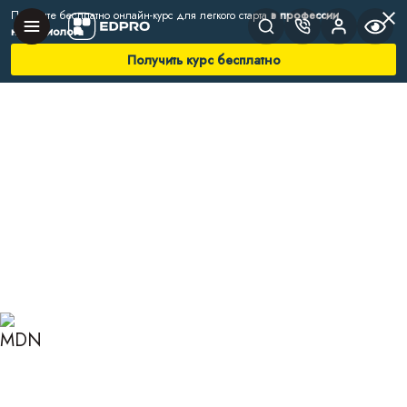
Получите бесплатно онлайн-курс для легкого старта
в профессии
нутрициолога
Получить курс бесплатно
Главная
Блог
Нутрициология
Виды морепродуктов
ВИДЫ МОРЕПРОДУКТОВ
И ИХ ПОЛЬЗА ДЛЯ
ЗДОРОВЬЯ ОРГАНИЗМА