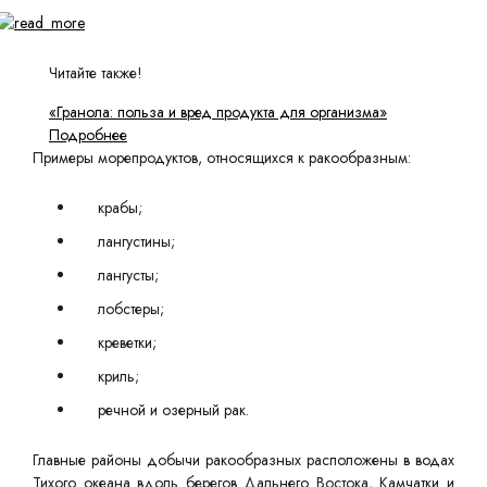
Читайте также!
«Гранола: польза и вред продукта для организма»
Подробнее
Примеры морепродуктов, относящихся к ракообразным:
крабы;
лангустины;
лангусты;
лобстеры;
креветки;
криль;
речной и озерный рак.
Главные районы добычи ракообразных расположены в водах
Тихого океана вдоль берегов Дальнего Востока, Камчатки и